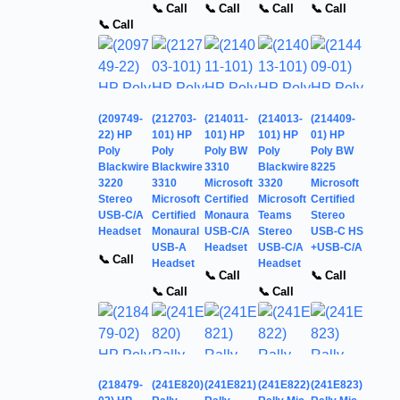
📞 Call
📞 Call
📞 Call
📞 Call
📞 Call
(209749-
(212703-
(214011-
(214013-
(214409-
22) HP
101) HP
101) HP
101) HP
01) HP
Poly
Poly
Poly BW
Poly
Poly BW
Blackwire
Blackwire
3310
Blackwire
8225
3220
3310
Microsoft
3320
Microsoft
Stereo
Microsoft
Certified
Microsoft
Certified
USB-C/A
Certified
Monaura
Teams
Stereo
Headset
Monaural
USB-C/A
Stereo
USB-C HS
USB-A
Headset
USB-C/A
+USB-C/A
📞 Call
Headset
Headset
📞 Call
📞 Call
📞 Call
📞 Call
(218479-
(241E820)
(241E821)
(241E822)
(241E823)