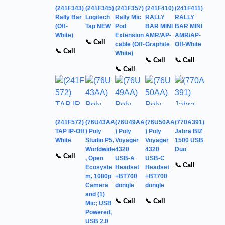
(241F343)
(241F345)
(241F357)
(241F410)
(241F411)
Rally Bar
Logitech
Rally Mic
RALLY
RALLY
(Off-
Tap NEW
Pod
BAR MINI
BAR MINI
White)
Extension
AMR/AP-
AMR/AP-
📞 Call
cable (Off-
Graphite
Off-White
📞 Call
White)
📞 Call
📞 Call
📞 Call
(241F572)
(76U43AA
(76U49AA
(76U50AA
(770A391)
TAP IP-Off
) Poly
) Poly
) Poly
Jabra BIZ
White
Studio P5,
Voyager
Voyager
1500 USB
Worldwide
4320
4320
Duo
📞 Call
, Open
USB-A
USB-C
📞 Call
Ecosyste
Headset
Headset
m, 1080p
+BT700
+BT700
Camera
dongle
dongle
and (1)
📞 Call
📞 Call
Mic; USB
Powered,
USB 2.0