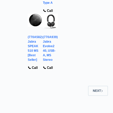
Type A
📞 Call
(770A582)
(770A939)
Jabra
Jabra
SPEAK
Evolve2
510 MS
40, USB-
[Best
A, MS
Seller]
Stereo
📞 Call
📞 Call
NEXT