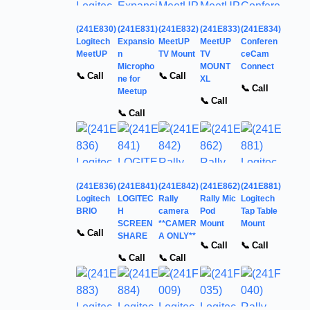
(241E830)
(241E831)
(241E832)
(241E833)
(241E834)
Logitech
Expansio
MeetUP
MeetUP
Conferen
MeetUP
n
TV Mount
TV
ceCam
Micropho
MOUNT
Connect
📞 Call
📞 Call
ne for
XL
📞 Call
Meetup
📞 Call
📞 Call
(241E836)
(241E841)
(241E842)
(241E862)
(241E881)
Logitech
LOGITEC
Rally
Rally Mic
Logitech
BRIO
H
camera
Pod
Tap Table
SCREEN
**CAMER
Mount
Mount
📞 Call
SHARE
A ONLY**
📞 Call
📞 Call
📞 Call
📞 Call