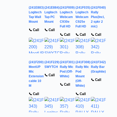
(241E883)
(241E884)
(241F009)
(241F035)
(241F040)
Logitech
Logitech
Logitech
Logitech
Rally
Tap Wall
Tap PC
Webcam
Webcam
Plus(Incl,
Mount
Mount
C930e
C925e
2 spkr 2
Full HD
Full HD
mic)
📞 Call
📞 Call
📞 Call
📞 Call
📞 Call
(241F200)
(241F229)
(241F301)
(241F308)
(241F342)
MeetUP
SWYTCH
Rally Mic
Rally Mic
Rally Bar
Mic
Pod (Off-
Pod
(Graphite)
📞 Call
Extension
White)
Mount
📞 Call
cable 10
(Off-
📞 Call
M
White)
📞 Call
📞 Call