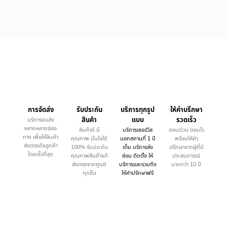
การจัดส่ง
รับประกัน
บริการทุกรูป
ให้คำบรึกษา
สินค้า
แบบ
รวดเร็ว
บริการขนส่ง
หลากหลายช่อง
สินค้าดี มี
บริการเซอร์วิส
ตอบด่วน ตอบไว
ทาง เพื่อให้สินค้า
คุณภาพ มั่นใจได้
นอกสถานที่ 1 ปี
พร้อมให้คำ
ส่งตรงถึงลูกค้า
100% รับประกัน
เต็ม บริการส่ง
ปรึกษาจากผู้ที่มี
โดยเร็วที่สุด
คุณภาพสินค้าแท้
ซ่อม ติดตั้ง ให้
ประสบการณ์
ส่งตรงจากศูนย์
บริการและรวมถึง
มากกว่า 10 ปี
ทุกชิ้น
ให้คำปรึกษาฟรี