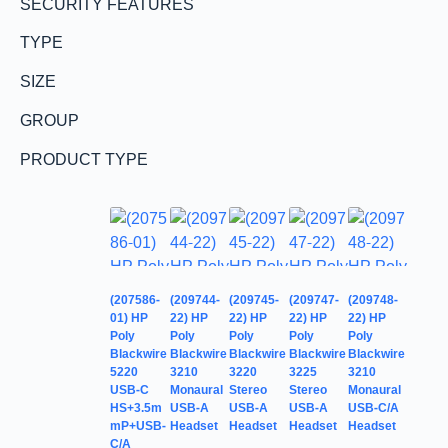
SECURITY FEATURES
TYPE
SIZE
GROUP
PRODUCT TYPE
(207586-
(209744-
(209745-
(209747-
(209748-
01) HP
22) HP
22) HP
22) HP
22) HP
Poly
Poly
Poly
Poly
Poly
Blackwire
Blackwire
Blackwire
Blackwire
Blackwire
5220
3210
3220
3225
3210
USB-C
Monaural
Stereo
Stereo
Monaural
HS+3.5m
USB-A
USB-A
USB-A
USB-C/A
mP+USB-
Headset
Headset
Headset
Headset
C/A