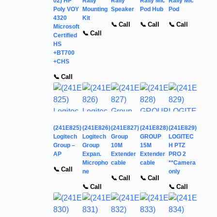
02) HP
Rally
Rally
Rally Mic
Rally Mic
Poly VOY
Mounting
Speaker
Pod Hub
Pod
4320
Kit
📞 Call
📞 Call
📞 Call
Microsoft
📞 Call
Certified
HS
+BT700
+CHS
📞 Call
(241E825)
(241E826)
(241E827)
(241E828)
(241E829)
Logitech
Logitech
Group
GROUP
LOGITEC
Group –
Group
10M
15M
H PTZ
AP
Expan.
Extender
Extender
PRO 2
Micropho
cable
cable
**Camera
📞 Call
ne
only
📞 Call
📞 Call
📞 Call
📞 Call