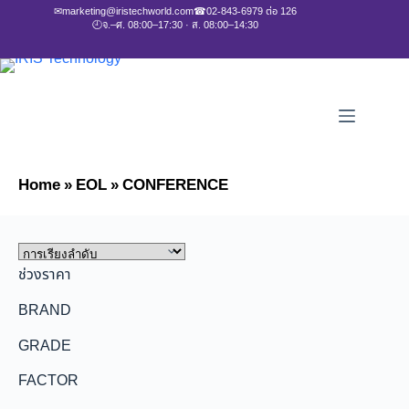
✉
marketing@iristechworld.com
☎
02-843-6979 ต่อ 126
🕘
จ.–ศ. 08:00–17:30 · ส. 08:00–14:30
Home
»
EOL
»
CONFERENCE
ช่วงราคา
BRAND
GRADE
FACTOR