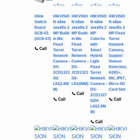
Glink
HIKVISIO
HIKVISIO
HIKVISIO
HIKVISIO
Switch
N กล้อง
N กล้อง
N กล้อง
N กล้อง
Board
วงจรปิด 2
วงจรปิด 2
วงจรปิด 2
วงจรปิด 2
GCB-03
MP Build-
MP Build-
MP
MP Fixed
(GCB-03)
in Mic
in Mic
ColorVu
Turret
Fixed
Fixed
with
Network
📞 Call
Turret
Turret
Smart
Camera,
Network
Network
Hybrid
Support
Camera –
Camera –
Light
Human
DS-
DS-
Fixed
Detection,
2CD1323
2CD1323
Turret
H265+,
G2-
G2-
Network
Mic, IP67,
LIU(2.8M
LIU(4MM)
Camera –
Micro SD
M)
DS-
Card Slot
📞 Call
2CD1327
📞 Call
📞 Call
G2H-
LIU(2.8M
M)
📞 Call