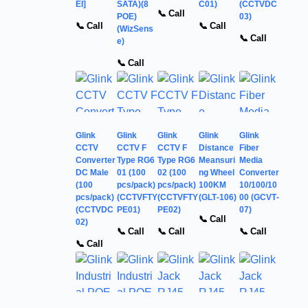
EI]
SATA)(8
C01)
(CCTVDC
📞 Call
POE)
03)
📞 Call
📞 Call
(WizSens
📞 Call
e)
📞 Call
Glink
Glink
Glink
Glink
Glink
CCTV
CCTV F
CCTV F
Distance
Fiber
Converter
Type RG6
Type RG6
Meansuri
Media
DC Male
01 (100
02 (100
ng Wheel
Converter
(100
pcs/pack)
pcs/pack)
100KM
10/100/10
pcs/pack)
(CCTVFTY
(CCTVFTY
(GLT-106)
00 (GCVT-
(CCTVDC
PE01)
PE02)
07)
📞 Call
02)
📞 Call
📞 Call
📞 Call
📞 Call