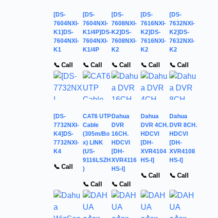
[DS-
[DS-
[DS-
[DS-
[DS-
7604NXI-
7604NXI-
7608NXI-
7616NXI-
7632NXI-
K1]DS-
K1/4P]DS-
K2]DS-
K2]DS-
K2]DS-
7604NXI-
7604NXI-
7608NXI-
7616NXI-
7632NXI-
K1
K1/4P
K2
K2
K2
📞 Call
📞 Call
📞 Call
📞 Call
📞 Call
[DS-
CAT6 UTP
Dahua
Dahua
Dahua
7732NXI-
Cable
DVR
DVR 4CH.
DVR 8CH.
K4]DS-
(305m/Bo
16CH.
HDCVI
HDCVI
7732NXI-
x) LINK
HDCVI
[DH-
[DH-
K4
(US-
[DH-
XVR4104
XVR4108
9116LSZH
XVR4116
HS-I]
HS-I]
📞 Call
)
HS-I]
📞 Call
📞 Call
📞 Call
📞 Call