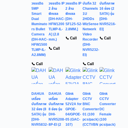
วงจรปิด
วงจรปิด IP
วงจรปิด IP
บันทึก 32
บันทึกภาพ
5MP
2 ล้าน
2 ล้าน
Channels
16 ช่อง (2
Smart
พิกเซล
พิกเซล
1U
SATA) รุ่น
Dual
[DH-HAC-
[DH-
2HDDs
[DHI-
Illuminato
HFW1200
SF125-S2-
WizSense
NVR5216-
rs Bullet
TLMP-IL-
2.8MM.]
Network
EI]
Camera
A] (2.8
Video
📞 Call
📞 Call
(DH-HAC-
mm.)
Recorder
HFW1500
(DHI-
📞 Call
TLMP-IL-
NVR5232-
A2.8MM)
EI)
📞 Call
📞 Call
DAHUA
DAHUA
Glink
Glink
Glink
เครื่อง
เครื่อง
Adapter
CCTV
CCTV
บันทึกภาพ
บันทึกภาพ
52V2A for
BNC
Converter
32 ช่อง (8
8 ช่อง รุ่น
GPOE-
Converter
DC
SATA) รุ่น
DHI-
04/GPOE-
01 (100
Female
[DHI-
NVR5208-
05 (GAC-
pcs/pack)
(100
NVR5832-
8P-EI (2
107)
(CCTVBN
pcs/pack)