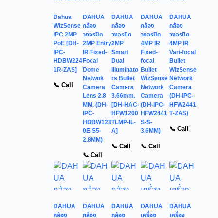
Dahua
DAHUA
DAHUA
DAHUA
DAHUA
WizSense
กล้อง
กล้อง
กล้อง
กล้อง
IPC 2MP
วงจรปิด
วงจรปิด
วงจรปิด
วงจรปิด
PoE [DH-
2MP Entry
2MP
4MP IR
4MP IR
IPC-
IR Fixed-
Smart
Fixed-
Vari-focal
HDBW224
Focal
Dual
focal
Bullet
1R-ZAS]
Dome
Illuminato
Bullet
WizSense
Netwok
rs Bullet
WizSense
Network
📞 Call
Camera
Camera
Network
Camera
Lens 2.8
3.66mm.
Camera
(DH-IPC-
MM. (DH-
[DH-HAC-
(DH-IPC-
HFW2441
IPC-
HFW1200
HFW2441
T-ZAS)
HDBW123
TLMP-IL-
S-S-
📞 Call
0E-S5-
A]
3.6MM)
2.8MM)
📞 Call
📞 Call
📞 Call
DAHUA
DAHUA
DAHUA
DAHUA
DAHUA
กล้อง
กล้อง
กล้อง
เครื่อง
เครื่อง