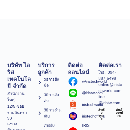
บริษัท ไอ
บริการ
ติดต่อ
ติดต่อเรา
ริส
ลูกค้า
ออนไลน์
โทร : 094-
887-5498
เทคโนโล
วิธีการสั่ง
@iristechworld
online@iriste
ซื้อ
ยี จำกัด
chworld.com
@iristw.com
สำนักงาน
วิธีการจัด
line :
ใหญ่
ส่ง
@iristw.com
iristechworld
12/5 ซอย
วิธีการชำระ
สำหรั
สำหรั
รามอินทรา
บ
บองค์
เงิน
iristechofficial
บุคค
กร
93
ล
แขวง
การรับ
IRIS