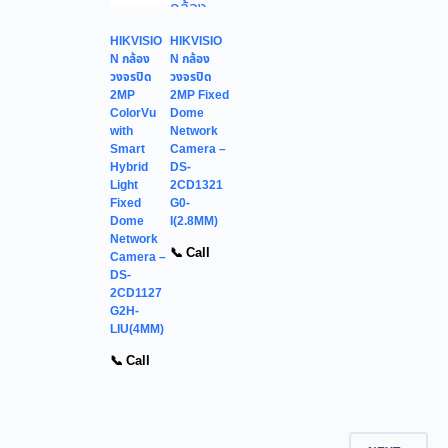
HIKVISIO
HIKVISIO
N กล้อง
N กล้อง
วงจรปิด
วงจรปิด
2MP
2MP Fixed
ColorVu
Dome
with
Network
Smart
Camera –
Hybrid
DS-
Light
2CD1321
Fixed
G0-
Dome
I(2.8MM)
Network
📞 Call
Camera –
DS-
2CD1127
G2H-
LIU(4MM)
📞 Call