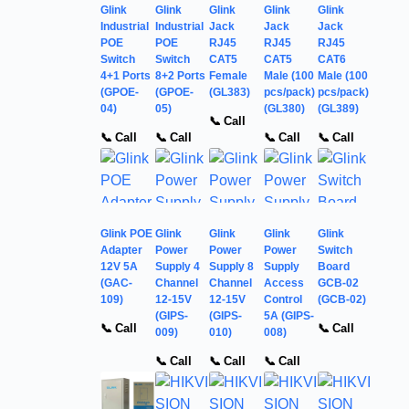
Glink
Glink
Glink
Glink
Glink
Industrial
Industrial
Jack
Jack
Jack
POE
POE
RJ45
RJ45
RJ45
Switch
Switch
CAT5
CAT5
CAT6
4+1 Ports
8+2 Ports
Female
Male (100
Male (100
(GPOE-
(GPOE-
(GL383)
pcs/pack)
pcs/pack)
04)
05)
(GL380)
(GL389)
📞 Call
📞 Call
📞 Call
📞 Call
📞 Call
Glink POE
Glink
Glink
Glink
Glink
Adapter
Power
Power
Power
Switch
12V 5A
Supply 4
Supply 8
Supply
Board
(GAC-
Channel
Channel
Access
GCB-02
109)
12-15V
12-15V
Control
(GCB-02)
(GIPS-
(GIPS-
5A (GIPS-
📞 Call
📞 Call
009)
010)
008)
📞 Call
📞 Call
📞 Call