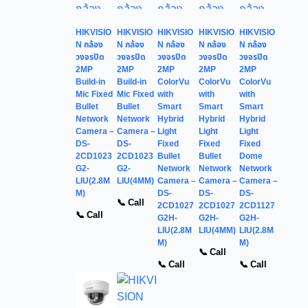
HIKVISIO
HIKVISIO
HIKVISIO
HIKVISIO
HIKVISIO
N กล้อง
N กล้อง
N กล้อง
N กล้อง
N กล้อง
วงจรปิด
วงจรปิด
วงจรปิด
วงจรปิด
วงจรปิด
2MP
2MP
2MP
2MP
2MP
Build-in
Build-in
ColorVu
ColorVu
ColorVu
Mic Fixed
Mic Fixed
with
with
with
Bullet
Bullet
Smart
Smart
Smart
Network
Network
Hybrid
Hybrid
Hybrid
Camera –
Camera –
Light
Light
Light
DS-
DS-
Fixed
Fixed
Fixed
2CD1023
2CD1023
Bullet
Bullet
Dome
G2-
G2-
Network
Network
Network
LIU(2.8M
LIU(4MM)
Camera –
Camera –
Camera –
M)
DS-
DS-
DS-
📞 Call
2CD1027
2CD1027
2CD1127
📞 Call
G2H-
G2H-
G2H-
LIU(2.8M
LIU(4MM)
LIU(2.8M
M)
M)
📞 Call
📞 Call
📞 Call