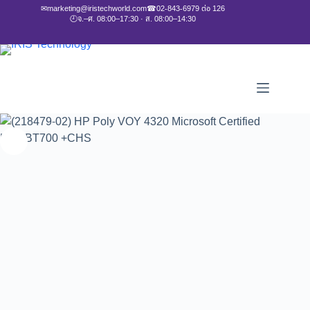
✉
marketing@iristechworld.com
☎
02-843-6979 ต่อ 126
🕘
จ.–ศ. 08:00–17:30 · ส. 08:00–14:30