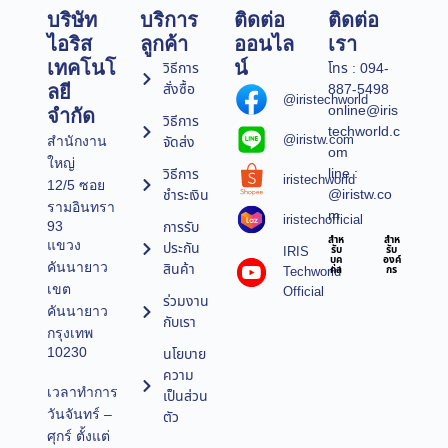
บริษัท
บริการ
ติดต่อ
ติดต่อ
ไอริส
ลูกค้า
ออนไล
เรา
เทคโนโ
น์
วิธีการ
โทร : 094-
สั่งซื้อ
887-5498
ลยี
@iristechworld
online@iris
จำกัด
วิธีการ
techworld.c
@iristw.com
จัดส่ง
สำนักงาน
om
ใหญ่
line :
วิธีการ
iristechworld
12/5 ซอย
@iristw.co
ชำระเงิน
รามอินทรา
m
iristechofficial
การรับ
93
สำห
สำห
แขวง
ประกัน
IRIS
รับ
รับ
บุค
องค์
คันนายาว
สินค้า
Techworld
คล
กร
เขต
Official
ร่วมงาน
คันนายาว
กับเรา
กรุงเทพ
10230
นโยบาย
ความ
เวลาทำการ
เป็นส่วน
วันจันทร์ –
ตัว
ศุกร์ ตั้งแต่