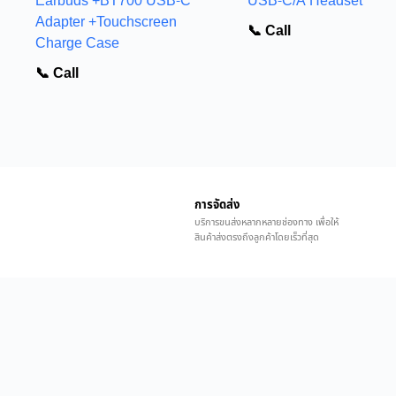
Earbuds +BT700 USB-C
USB-C/A Headset
Adapter +Touchscreen
📞 Call
Charge Case
📞 Call
การจัดส่ง
บริการขนส่งหลากหลายช่องทาง เพื่อให้
สินค้าส่งตรงถึงลูกค้าโดยเร็วที่สุด