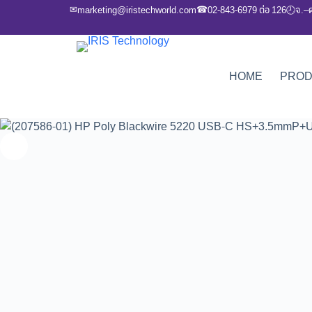
✉
☎
marketing@iristechworld.com
02-843-6979 ต่อ 126
จ.–
🕘
HOME
PRO