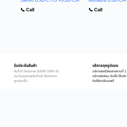
Stereo USB-C HS +USB-C/A
Monaura USB-C/A
📞 Call
📞 Call
รับประกันสินค้า
บริการทุกรูปแบบ
สินค้าดี มีคุณภาพ มั่นใจได้ 100% รับ
บริการเซอร์วิสนอกสถานที่ 1 
ประกันคุณภาพสินค้าแท้ ส่งตรงจาก
บริการส่งซ่อม ติดตั้ง ให้บร
ศูนย์ทุกชิ้น
ถึงให้คำปรึกษาฟรี