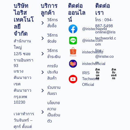
บริษัท
บริการ
ติดต่อ
ติดต่อ
ไอริส
ลูกค้า
ออนไล
เรา
เทคโนโ
น์
วิธีการ
โทร : 094-
สั่งซื้อ
887-5498
ลยี
@iristechworld
online@iris
จำกัด
วิธีการ
techworld.c
@iristw.com
จัดส่ง
สำนักงาน
om
ใหญ่
line :
วิธีการ
iristechworld
12/5 ซอย
@iristw.co
ชำระเงิน
รามอินทรา
m
iristechofficial
การรับ
93
สำห
สำห
แขวง
ประกัน
IRIS
รับ
รับ
บุค
องค์
คันนายาว
สินค้า
Techworld
คล
กร
เขต
Official
ร่วมงาน
คันนายาว
กับเรา
กรุงเทพ
10230
นโยบาย
ความ
เวลาทำการ
เป็นส่วน
วันจันทร์ –
ตัว
ศุกร์ ตั้งแต่