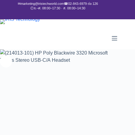
✉
marketing@iristechworld.com
☎
02-843-6979 ต่อ 126
🕘
จ.–ศ. 08:00–17:30 · ส. 08:00–14:30