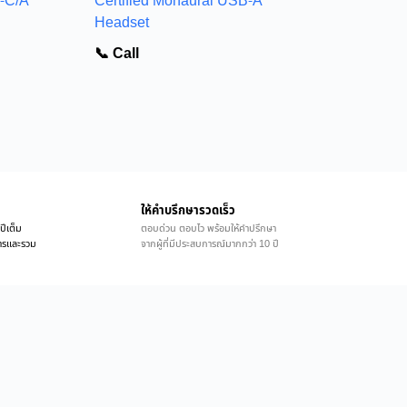
-C/A
Certified Monaural USB-A
Headset
📞 Call
ให้คำบรึกษารวดเร็ว
ปีเต็ม
ตอบด่วน ตอบไว พร้อมให้คำปรึกษา
ิการและรวม
จากผู้ที่มีประสบการณ์มากกว่า 10 ปี