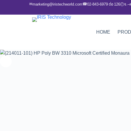
✉
☎
marketing@iristechworld.com
02-843-6979 ต่อ 126
จ.–
🕘
HOME
PRO