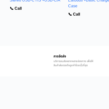
Stereo USB-C HS +USB-C/A
Earbuds +Basic Charg
Case
📞 Call
📞 Call
การจัดส่ง
บริการขนส่งหลากหลายช่องทาง เพื่อให้
สินค้าส่งตรงถึงลูกค้าโดยเร็วที่สุด