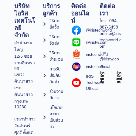
บริษัท
บริการ
ติดต่อ
ติดต่อ
ไอริส
ลูกค้า
ออนไล
เรา
เทคโนโ
น์
วิธีการ
โทร : 094-
สั่งซื้อ
887-5498
ลยี
@iristechworld
online@iris
จำกัด
วิธีการ
techworld.c
@iristw.com
จัดส่ง
สำนักงาน
om
ใหญ่
line :
วิธีการ
iristechworld
12/5 ซอย
@iristw.co
ชำระเงิน
รามอินทรา
m
iristechofficial
การรับ
93
สำห
สำห
แขวง
ประกัน
IRIS
รับ
รับ
บุค
องค์
คันนายาว
สินค้า
Techworld
คล
กร
เขต
Official
ร่วมงาน
คันนายาว
กับเรา
กรุงเทพ
10230
นโยบาย
ความ
เวลาทำการ
เป็นส่วน
วันจันทร์ –
ตัว
ศุกร์ ตั้งแต่