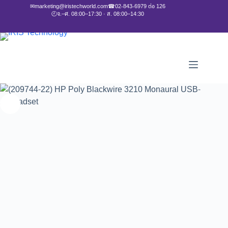
✉
marketing@iristechworld.com
☎
02-843-6979 ต่อ 126
🕘
จ.–ศ. 08:00–17:30 · ส. 08:00–14:30