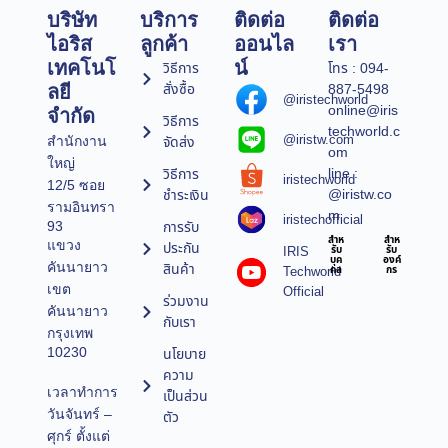
บริษัท
บริการ
ติดต่อ
ติดต่อ
ไอริส
ลูกค้า
ออนไล
เรา
เทคโนโ
น์
วิธีการ
โทร : 094-
สั่งซื้อ
887-5498
ลยี
@iristechworld
online@iris
จำกัด
วิธีการ
techworld.c
@iristw.com
จัดส่ง
สำนักงาน
om
ใหญ่
line :
วิธีการ
iristechworld
12/5 ซอย
@iristw.co
ชำระเงิน
รามอินทรา
m
iristechofficial
การรับ
93
สำห
สำห
แขวง
ประกัน
IRIS
รับ
รับ
บุค
องค์
คันนายาว
สินค้า
Techworld
คล
กร
เขต
Official
ร่วมงาน
คันนายาว
กับเรา
กรุงเทพ
10230
นโยบาย
ความ
เวลาทำการ
เป็นส่วน
วันจันทร์ –
ตัว
ศุกร์ ตั้งแต่