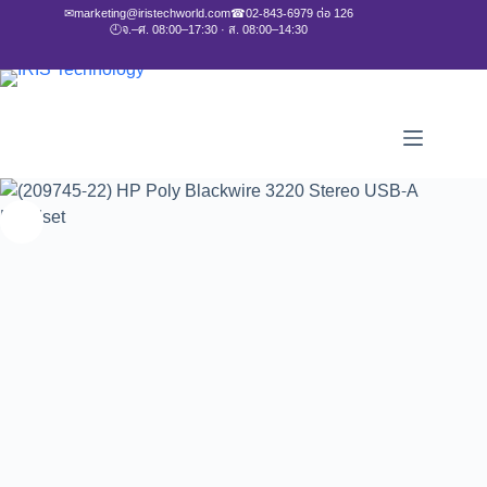
✉
marketing@iristechworld.com
☎
02-843-6979 ต่อ 126
🕘
จ.–ศ. 08:00–17:30 · ส. 08:00–14:30