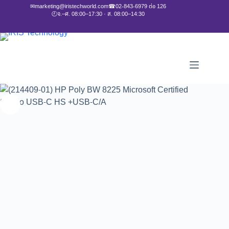
✉
marketing@iristechworld.com
☎
02-843-6979 ต่อ 126
🕘
จ.–ศ. 08:00–17:30 · ส. 08:00–14:30