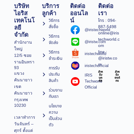
บริษัท
บริการ
ติดต่อ
ติดต่อ
ไอริส
ลูกค้า
ออนไล
เรา
เทคโนโ
น์
วิธีการ
โทร : 094-
สั่งซื้อ
887-5498
ลยี
@iristechworld
online@iris
จำกัด
วิธีการ
techworld.c
@iristw.com
จัดส่ง
สำนักงาน
om
ใหญ่
line :
วิธีการ
iristechworld
12/5 ซอย
@iristw.co
ชำระเงิน
รามอินทรา
m
iristechofficial
การรับ
93
สำห
สำห
แขวง
ประกัน
IRIS
รับ
รับ
บุค
องค์
คันนายาว
สินค้า
Techworld
คล
กร
เขต
Official
ร่วมงาน
คันนายาว
กับเรา
กรุงเทพ
10230
นโยบาย
ความ
เวลาทำการ
เป็นส่วน
วันจันทร์ –
ตัว
ศุกร์ ตั้งแต่