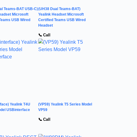
al Teams-BAT USB-C)
(UH38 Dual Teams-BAT)
eadset Microsoft
Yealink Headset Microsoft
 Teams USB Wired
Certified Teams USB Wired
Headset
📞 Call
face) Yealink T4U
(VP59) Yealink T5 Series Model
del USBinterface
VP59
📞 Call