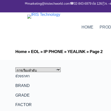
✉
☎
marketing@iristechworld.com
02-843-6979 ต่อ 126
จ.–
🕘
HOME
PRO
Home
»
EOL
»
IP PHONE
»
YEALINK
»
Page 2
ช่วงราคา
BRAND
GRADE
FACTOR