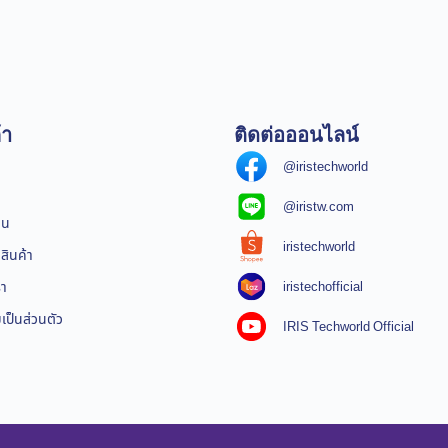
้า
ติดต่อออนไลน์
@iristechworld
@iristw.com
ิน
iristechworld
สินค้า
iristechofficial
รา
ป็นส่วนตัว
IRIS Techworld Official