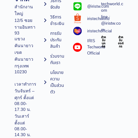
วิธีการ
techworld.c
@iristw.com
จัดส่ง
สำนักงาน
om
ใหญ่
line :
วิธีการ
iristechworld
12/5 ซอย
@iristw.co
ชำระเงิน
รามอินทรา
m
iristechofficial
การรับ
93
สำห
สำห
แขวง
ประกัน
IRIS
รับ
รับ
บุค
องค์
คันนายาว
สินค้า
Techworld
คล
กร
เขต
Official
ร่วมงาน
คันนายาว
กับเรา
กรุงเทพ
10230
นโยบาย
ความ
เวลาทำการ
เป็นส่วน
วันจันทร์ –
ตัว
ศุกร์ ตั้งแต่
08.00-
17.30 น.
วันเสาร์
ตั้งแต่
08.00-
14.30 น.