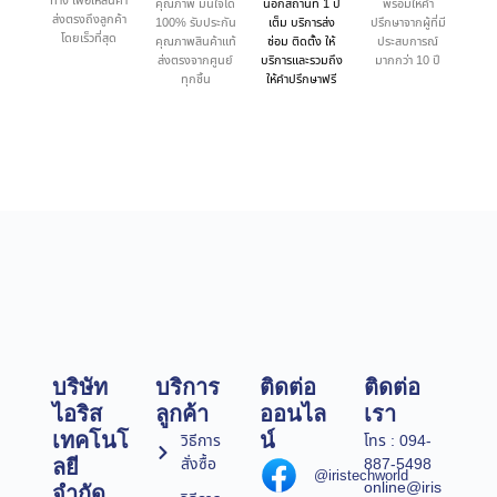
ทาง เพื่อให้สินค้า
คุณภาพ มั่นใจได้
นอกสถานที่ 1 ปี
พร้อมให้คำ
ส่งตรงถึงลูกค้า
100% รับประกัน
เต็ม บริการส่ง
ปรึกษาจากผู้ที่มี
โดยเร็วที่สุด
คุณภาพสินค้าแท้
ซ่อม ติดตั้ง ให้
ประสบการณ์
ส่งตรงจากศูนย์
บริการและรวมถึง
มากกว่า 10 ปี
ทุกชิ้น
ให้คำปรึกษาฟรี
บริษัท
บริการ
ติดต่อ
ติดต่อ
ไอริส
ลูกค้า
ออนไล
เรา
เทคโนโ
น์
วิธีการ
โทร : 094-
สั่งซื้อ
887-5498
ลยี
@iristechworld
online@iris
จำกัด