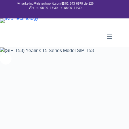
✉
marketing@iristechworld.com
☎
02-843-6979 ต่อ 126
🕘
จ.–ศ. 08:00–17:30 · ส. 08:00–14:30