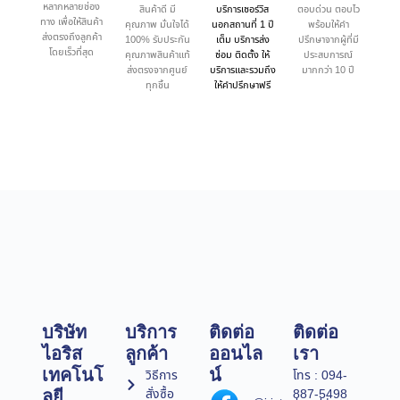
หลากหลายช่อง
สินค้าดี มี
บริการเซอร์วิส
ตอบด่วน ตอบไว
ทาง เพื่อให้สินค้า
คุณภาพ มั่นใจได้
นอกสถานที่ 1 ปี
พร้อมให้คำ
ส่งตรงถึงลูกค้า
100% รับประกัน
เต็ม บริการส่ง
ปรึกษาจากผู้ที่มี
โดยเร็วที่สุด
คุณภาพสินค้าแท้
ซ่อม ติดตั้ง ให้
ประสบการณ์
ส่งตรงจากศูนย์
บริการและรวมถึง
มากกว่า 10 ปี
ทุกชิ้น
ให้คำปรึกษาฟรี
บริษัท
บริการ
ติดต่อ
ติดต่อ
ไอริส
ลูกค้า
ออนไล
เรา
เทคโนโ
น์
วิธีการ
โทร : 094-
สั่งซื้อ
887-5498
ลยี