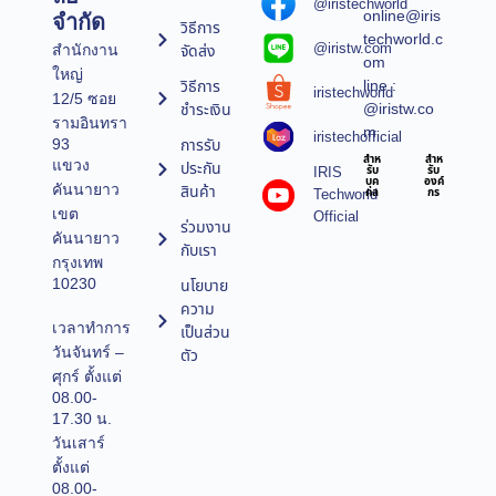
@iristechworld
online@iris
จำกัด
วิธีการ
techworld.c
@iristw.com
จัดส่ง
สำนักงาน
om
ใหญ่
line :
วิธีการ
iristechworld
12/5 ซอย
@iristw.co
ชำระเงิน
รามอินทรา
m
iristechofficial
การรับ
93
สำห
สำห
แขวง
ประกัน
IRIS
รับ
รับ
บุค
องค์
คันนายาว
สินค้า
Techworld
คล
กร
เขต
Official
ร่วมงาน
คันนายาว
กับเรา
กรุงเทพ
10230
นโยบาย
ความ
เวลาทำการ
เป็นส่วน
วันจันทร์ –
ตัว
ศุกร์ ตั้งแต่
08.00-
17.30 น.
วันเสาร์
ตั้งแต่
08.00-