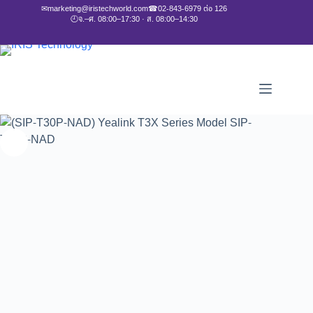
✉
marketing@iristechworld.com
☎
02-843-6979 ต่อ 126
🕘
จ.–ศ. 08:00–17:30 · ส. 08:00–14:30