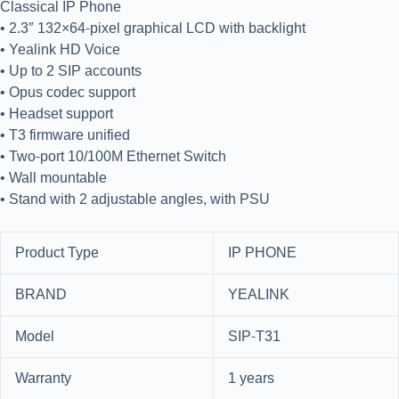
Classical IP Phone
• 2.3″ 132×64-pixel graphical LCD with backlight
• Yealink HD Voice
• Up to 2 SIP accounts
• Opus codec support
• Headset support
• T3 firmware unified
• Two-port 10/100M Ethernet Switch
• Wall mountable
• Stand with 2 adjustable angles, with PSU
Product Type
IP PHONE
BRAND
YEALINK
Model
SIP-T31
Warranty
1 years