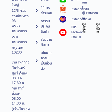
om
ใหญ่
line :
วิธีการ
iristechworld
12/5 ซอย
@iristw.co
ชำระเงิน
รามอินทรา
m
iristechofficial
การรับ
93
สำห
สำห
แขวง
ประกัน
IRIS
รับ
รับ
บุค
องค์
คันนายาว
สินค้า
Techworld
คล
กร
เขต
Official
ร่วมงาน
คันนายาว
กับเรา
กรุงเทพ
10230
นโยบาย
ความ
เวลาทำการ
เป็นส่วน
วันจันทร์ –
ตัว
ศุกร์ ตั้งแต่
08.00-
17.30 น.
วันเสาร์
ตั้งแต่
08.00-
14.30 น.
(เว้นวันหยุด