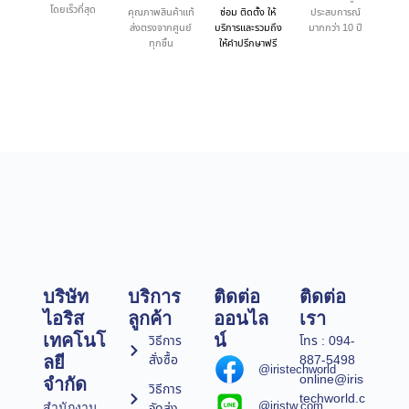
โดยเร็วที่สุด
คุณภาพสินค้าแท้
ซ่อม ติดตั้ง ให้
ประสบการณ์
ส่งตรงจากศูนย์
บริการและรวมถึง
มากกว่า 10 ปี
ทุกชิ้น
ให้คำปรึกษาฟรี
บริษัท
บริการ
ติดต่อ
ติดต่อ
ไอริส
ลูกค้า
ออนไล
เรา
เทคโนโ
น์
วิธีการ
โทร : 094-
สั่งซื้อ
887-5498
ลยี
@iristechworld
online@iris
จำกัด
วิธีการ
techworld.c
@iristw.com
จัดส่ง
สำนักงาน