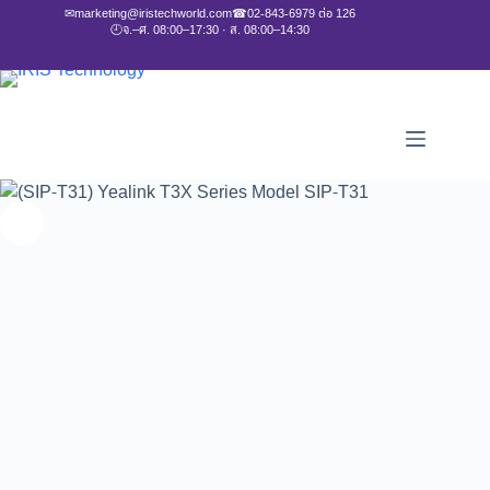
✉
marketing@iristechworld.com
☎
02-843-6979 ต่อ 126
🕘
จ.–ศ. 08:00–17:30 · ส. 08:00–14:30