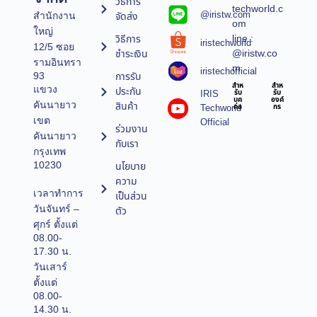
วิธีการ
techworld.c
@iristw.com
จัดส่ง
สำนักงาน
om
ใหญ่
line :
วิธีการ
iristechworld
12/5 ซอย
@iristw.co
ชำระเงิน
รามอินทรา
m
iristechofficial
การรับ
93
สำห
สำห
แขวง
ประกัน
IRIS
รับ
รับ
บุค
องค์
คันนายาว
สินค้า
Techworld
คล
กร
เขต
Official
ร่วมงาน
คันนายาว
กับเรา
กรุงเทพ
10230
นโยบาย
ความ
เวลาทำการ
เป็นส่วน
วันจันทร์ –
ตัว
ศุกร์ ตั้งแต่
08.00-
17.30 น.
วันเสาร์
ตั้งแต่
08.00-
14.30 น.