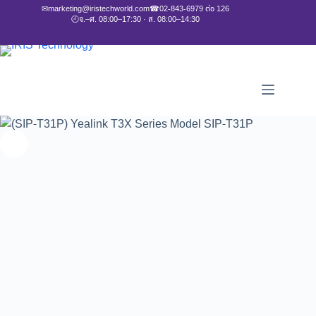
✉
marketing@iristechworld.com
☎
02-843-6979 ต่อ 126
🕘
จ.–ศ. 08:00–17:30 · ส. 08:00–14:30