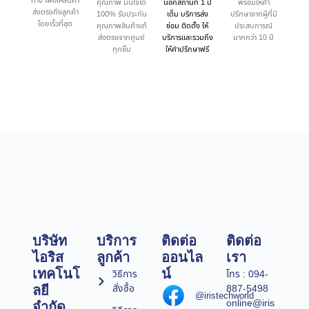
ทาง เพื่อให้สินค้า
คุณภาพ มั่นใจได้
นอกสถานที่ 1 ปี
พร้อมให้คำ
ส่งตรงถึงลูกค้า
100% รับประกัน
เต็ม บริการส่ง
ปรึกษาจากผู้ที่มี
โดยเร็วที่สุด
คุณภาพสินค้าแท้
ซ่อม ติดตั้ง ให้
ประสบการณ์
ส่งตรงจากศูนย์
บริการและรวมถึง
มากกว่า 10 ปี
ทุกชิ้น
ให้คำปรึกษาฟรี
บริษัท
บริการ
ติดต่อ
ติดต่อ
ไอริส
ลูกค้า
ออนไล
เรา
เทคโนโ
น์
วิธีการ
โทร : 094-
สั่งซื้อ
887-5498
ลยี
@iristechworld
online@iris
จำกัด