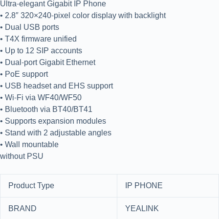
Ultra-elegant Gigabit IP Phone
• 2.8″ 320×240-pixel color display with backlight
• Dual USB ports
• T4X firmware unified
• Up to 12 SIP accounts
• Dual-port Gigabit Ethernet
• PoE support
• USB headset and EHS support
• Wi-Fi via WF40/WF50
• Bluetooth via BT40/BT41
• Supports expansion modules
• Stand with 2 adjustable angles
• Wall mountable
without PSU
Product Type
IP PHONE
BRAND
YEALINK