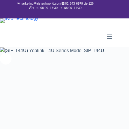
✉
marketing@iristechworld.com
☎
02-843-6979 ต่อ 126
🕘
จ.–ศ. 08:00–17:30 · ส. 08:00–14:30