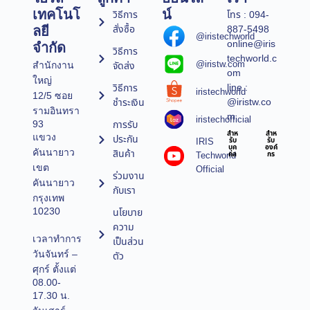
เทคโนโ
น์
วิธีการ
โทร : 094-
สั่งซื้อ
887-5498
ลยี
@iristechworld
online@iris
จำกัด
วิธีการ
techworld.c
@iristw.com
จัดส่ง
สำนักงาน
om
ใหญ่
line :
วิธีการ
iristechworld
12/5 ซอย
@iristw.co
ชำระเงิน
รามอินทรา
m
iristechofficial
การรับ
93
สำห
สำห
แขวง
ประกัน
IRIS
รับ
รับ
บุค
องค์
คันนายาว
สินค้า
Techworld
คล
กร
เขต
Official
ร่วมงาน
คันนายาว
กับเรา
กรุงเทพ
10230
นโยบาย
ความ
เวลาทำการ
เป็นส่วน
วันจันทร์ –
ตัว
ศุกร์ ตั้งแต่
08.00-
17.30 น.