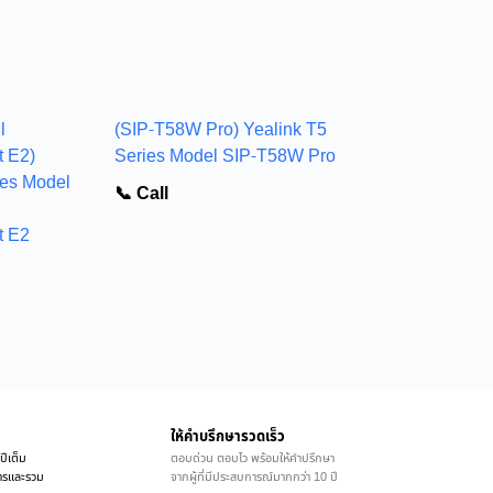
l
(SIP-T58W Pro) Yealink T5
t E2)
Series Model SIP-T58W Pro
es Model
📞 Call
t E2
ให้คำบรึกษารวดเร็ว
ปีเต็ม
ตอบด่วน ตอบไว พร้อมให้คำปรึกษา
ิการและรวม
จากผู้ที่มีประสบการณ์มากกว่า 10 ปี