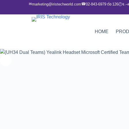
✉
☎
marketing@iristechworld.com
02-843-6979 ต่อ 126
จ.–
🕘
HOME
PRO