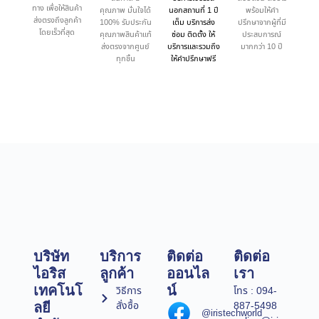
ทาง เพื่อให้สินค้า
คุณภาพ มั่นใจได้
นอกสถานที่ 1 ปี
พร้อมให้คำ
ส่งตรงถึงลูกค้า
100% รับประกัน
เต็ม บริการส่ง
ปรึกษาจากผู้ที่มี
โดยเร็วที่สุด
คุณภาพสินค้าแท้
ซ่อม ติดตั้ง ให้
ประสบการณ์
ส่งตรงจากศูนย์
บริการและรวมถึง
มากกว่า 10 ปี
ทุกชิ้น
ให้คำปรึกษาฟรี
บริษัท
บริการ
ติดต่อ
ติดต่อ
ไอริส
ลูกค้า
ออนไล
เรา
เทคโนโ
น์
วิธีการ
โทร : 094-
สั่งซื้อ
887-5498
ลยี
@iristechworld