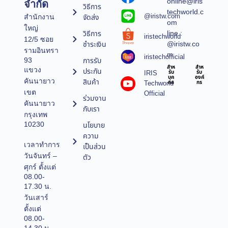
online@iris
จำกัด
วิธีการ
techworld.c
@iristw.com
จัดส่ง
สำนักงาน
om
ใหญ่
line :
วิธีการ
iristechworld
12/5 ซอย
@iristw.co
ชำระเงิน
รามอินทรา
m
iristechofficial
การรับ
93
สำห
สำห
แขวง
ประกัน
IRIS
รับ
รับ
บุค
องค์
คันนายาว
สินค้า
Techworld
คล
กร
เขต
Official
ร่วมงาน
คันนายาว
กับเรา
กรุงเทพ
10230
นโยบาย
ความ
เวลาทำการ
เป็นส่วน
วันจันทร์ –
ตัว
ศุกร์ ตั้งแต่
08.00-
17.30 น.
วันเสาร์
ตั้งแต่
08.00-