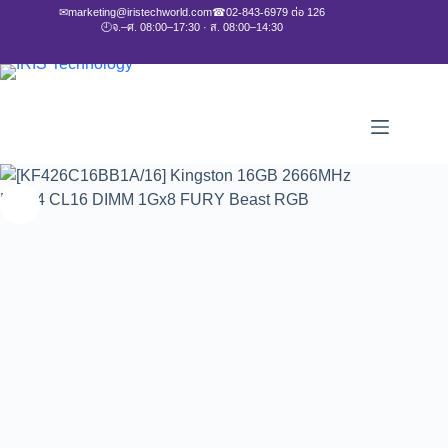
✉
marketing@iristechworld.com
☎
02-843-6979 ต่อ 126
🕘
จ.–ศ. 08:00–17:30 · ส. 08:00–14:30