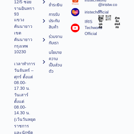
iristechworld
12/5 ซอย
@iristw.co
ชำระเงิน
รามอินทรา
m
iristechofficial
การรับ
93
สำห
สำห
แขวง
ประกัน
IRIS
รับ
รับ
บุค
องค์
คันนายาว
สินค้า
Techworld
คล
กร
เขต
Official
ร่วมงาน
คันนายาว
กับเรา
กรุงเทพ
10230
นโยบาย
ความ
เวลาทำการ
เป็นส่วน
วันจันทร์ –
ตัว
ศุกร์ ตั้งแต่
08.00-
17.30 น.
วันเสาร์
ตั้งแต่
08.00-
14.30 น.
(เว้นวันหยุด
ราชการ
และนักขัต