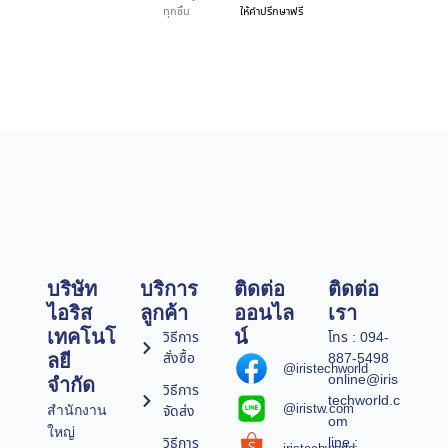
ทุกชิ้น
ให้คำปรึกษาฟรี
บริษัท
บริการ
ติดต่อ
ติดต่อ
ไอริส
ลูกค้า
ออนไล
เรา
เทคโนโ
น์
วิธีการ
โทร : 094-
สั่งซื้อ
887-5498
ลยี
@iristechworld
online@iris
จำกัด
วิธีการ
techworld.c
@iristw.com
จัดส่ง
สำนักงาน
om
ใหญ่
line :
วิธีการ