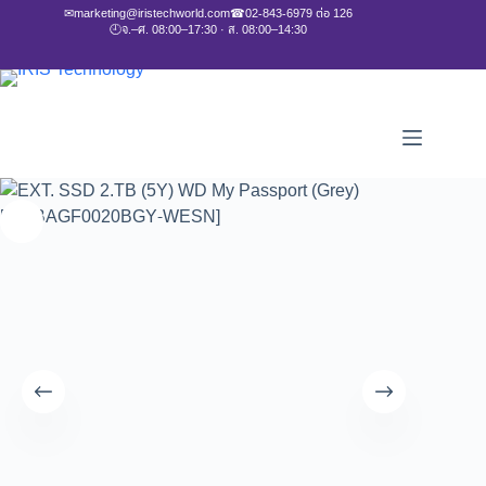
✉
marketing@iristechworld.com
☎
02-843-6979 ต่อ 126
🕘
จ.–ศ. 08:00–17:30 · ส. 08:00–14:30