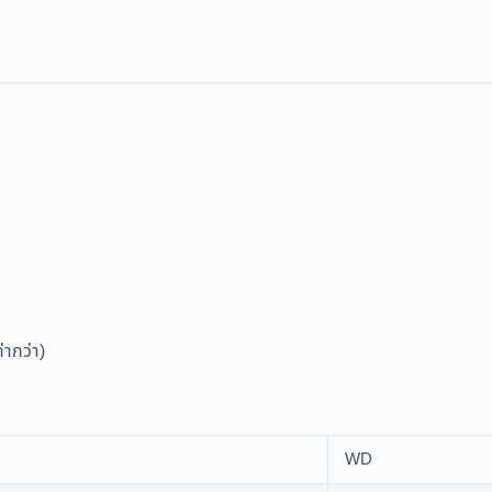
ากว่า)
WD