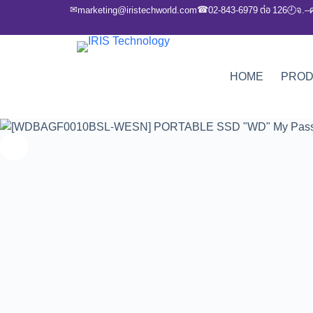
✉
☎
marketing@iristechworld.com
02-843-6979 ต่อ 126
จ.–
🕘
HOME
PRO