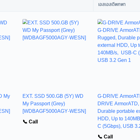
เอสเอสดีพกพา
D My
EXT. SSD 500.GB (5Y) WD
G-DRIVE ArmorAT
My Passport (Grey)
DRIVE ArmorATD,
ESN]
[WDBAGF5000AGY-WESN]
Durable portable e
HDD, Up to 140MB
📞 Call
C (5Gbps), USB 3.
📞 Call