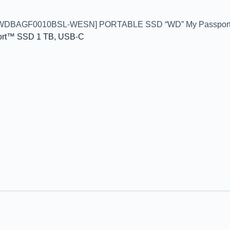
WDBAGF0010BSL-WESN] PORTABLE SSD “WD” My Passport
t™ SSD 1 TB, USB-C