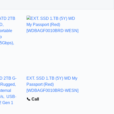
D 2TB G-
EXT. SSD 1.TB (5Y) WD My
 Rugged,
Passport (Red)
xternal
[WDBAGF0010BRD-WESN]
/s, USB-
📞 Call
2 Gen 1