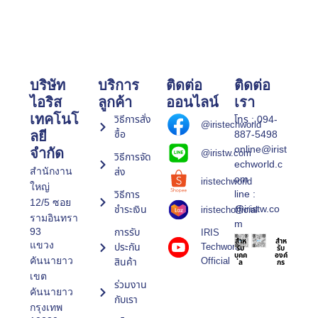
บริษัท
บริการ
ติดต่อ
ติดต่อ
ไอริส
ลูกค้า
ออนไลน์
เรา
เทคโนโ
วิธีการสั่ง
โทร : 094-
@iristechworld
ซื้อ
887-5498
ลยี
online@irist
จำกัด
@iristw.com
วิธีการจัด
echworld.c
ส่ง
สำนักงาน
om
iristechworld
ใหญ่
line :
วิธีการ
12/5 ซอย
@iristw.co
ชำระเงิน
iristechofficial
รามอินทรา
m
การรับ
93
IRIS
สำห
สำห
แขวง
ประกัน
Techworld
รับ
รับ
บุคค
องค์
Official
คันนายาว
สินค้า
ล
กร
เขต
ร่วมงาน
คันนายาว
กับเรา
กรุงเทพ