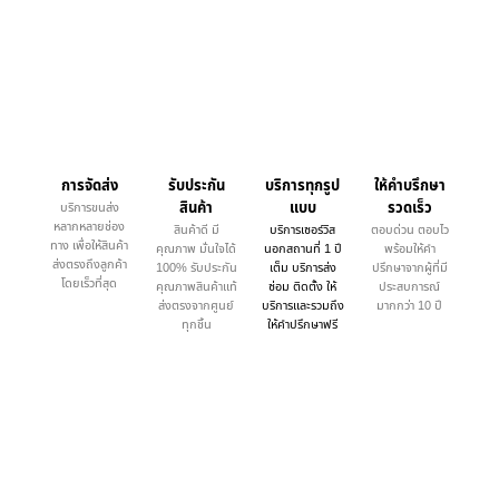
การจัดส่ง
รับประกัน
บริการทุกรูป
ให้คำบรึกษา
สินค้า
แบบ
รวดเร็ว
บริการขนส่ง
หลากหลายช่อง
สินค้าดี มี
บริการเซอร์วิส
ตอบด่วน ตอบไว
ทาง เพื่อให้สินค้า
คุณภาพ มั่นใจได้
นอกสถานที่ 1 ปี
พร้อมให้คำ
ส่งตรงถึงลูกค้า
100% รับประกัน
เต็ม บริการส่ง
ปรึกษาจากผู้ที่มี
โดยเร็วที่สุด
คุณภาพสินค้าแท้
ซ่อม ติดตั้ง ให้
ประสบการณ์
ส่งตรงจากศูนย์
บริการและรวมถึง
มากกว่า 10 ปี
ทุกชิ้น
ให้คำปรึกษาฟรี