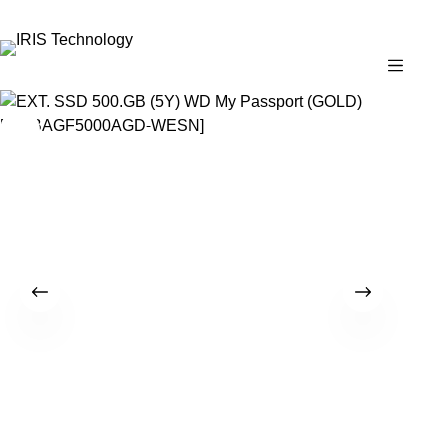
✉
marketing@iristechworld.com
☎
02-843-6979 ต่อ 126
🕘
จ.–ศ. 08:00–17:30 · ส. 08:00–14:30