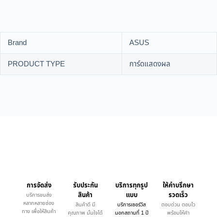
Brand
ASUS
PRODUCT TYPE
การ์ดแสดงผล
การจัดส่ง
รับประกัน
บริการทุกรูป
ให้คำบรึกษา
สินค้า
แบบ
รวดเร็ว
บริการขนส่ง
หลากหลายช่อง
สินค้าดี มี
บริการเซอร์วิส
ตอบด่วน ตอบไว
ทาง เพื่อให้สินค้า
คุณภาพ มั่นใจได้
นอกสถานที่ 1 ปี
พร้อมให้คำ