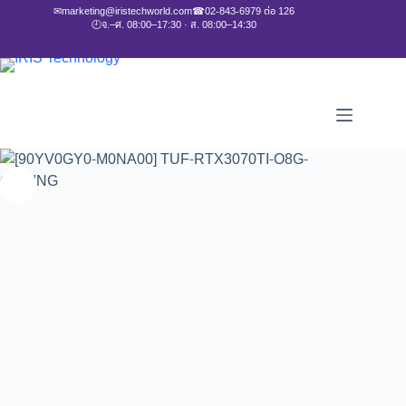
✉
marketing@iristechworld.com
☎
02-843-6979 ต่อ 126
🕘
จ.–ศ. 08:00–17:30 · ส. 08:00–14:30