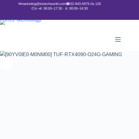
✉
marketing@iristechworld.com
☎
02-843-6979 ต่อ 126
🕘
จ.–ศ. 08:00–17:30 · ส. 08:00–14:30