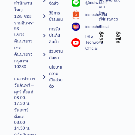
techworld.c
@iristw.com
จัดส่ง
สำนักงาน
om
ใหญ่
line :
วิธีการ
iristechworld
12/5 ซอย
@iristw.co
ชำระเงิน
รามอินทรา
m
iristechofficial
การรับ
93
สำห
สำห
แขวง
ประกัน
IRIS
รับ
รับ
บุค
องค์
คันนายาว
สินค้า
Techworld
คล
กร
เขต
Official
ร่วมงาน
คันนายาว
กับเรา
กรุงเทพ
10230
นโยบาย
ความ
เวลาทำการ
เป็นส่วน
วันจันทร์ –
ตัว
ศุกร์ ตั้งแต่
08.00-
17.30 น.
วันเสาร์
ตั้งแต่
08.00-
14.30 น.
(เว้นวันหยุด