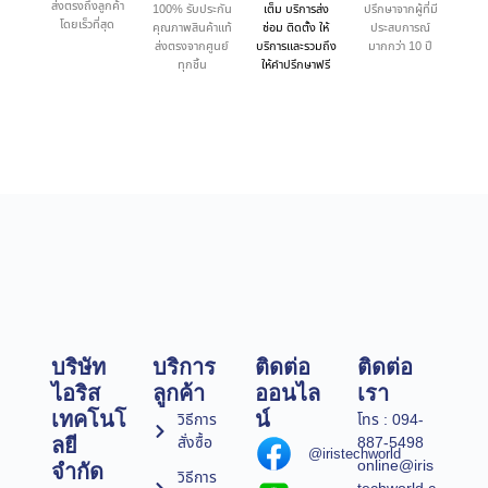
ส่งตรงถึงลูกค้า
100% รับประกัน
เต็ม บริการส่ง
ปรึกษาจากผู้ที่มี
โดยเร็วที่สุด
คุณภาพสินค้าแท้
ซ่อม ติดตั้ง ให้
ประสบการณ์
ส่งตรงจากศูนย์
บริการและรวมถึง
มากกว่า 10 ปี
ทุกชิ้น
ให้คำปรึกษาฟรี
บริษัท
บริการ
ติดต่อ
ติดต่อ
ไอริส
ลูกค้า
ออนไล
เรา
เทคโนโ
น์
วิธีการ
โทร : 094-
สั่งซื้อ
887-5498
ลยี
@iristechworld
online@iris
จำกัด
วิธีการ