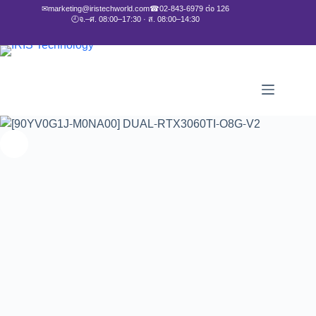
✉
marketing@iristechworld.com
☎
02-843-6979 ต่อ 126
🕘
จ.–ศ. 08:00–17:30 · ส. 08:00–14:30