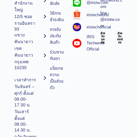
techworld.c
@iristw.com
จัดส่ง
สำนักงาน
om
ใหญ่
line :
วิธีการ
iristechworld
12/5 ซอย
@iristw.co
ชำระเงิน
รามอินทรา
m
iristechofficial
การรับ
93
สำห
สำห
แขวง
ประกัน
IRIS
รับ
รับ
บุค
องค์
คันนายาว
สินค้า
Techworld
คล
กร
เขต
Official
ร่วมงาน
คันนายาว
กับเรา
กรุงเทพ
10230
นโยบาย
ความ
เวลาทำการ
เป็นส่วน
วันจันทร์ –
ตัว
ศุกร์ ตั้งแต่
08.00-
17.30 น.
วันเสาร์
ตั้งแต่
08.00-
14.30 น.
(เว้นวันหยุด