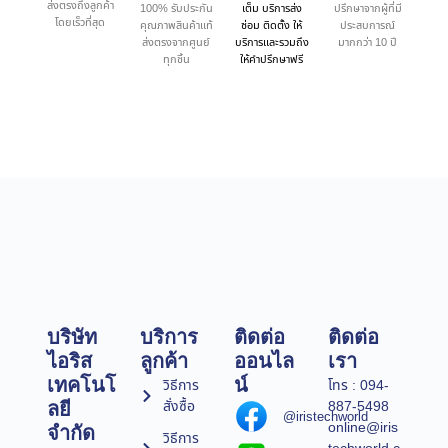
ส่งตรงถึงลูกค้า
100% รับประกัน
เต็ม บริการส่ง
ปรึกษาจากผู้ที่มี
โดยเร็วที่สุด
คุณภาพสินค้าแท้
ซ่อม ติดตั้ง ให้
ประสบการณ์
ส่งตรงจากศูนย์
บริการและรวมถึง
มากกว่า 10 ปี
ทุกชิ้น
ให้คำปรึกษาฟรี
บริษัท
บริการ
ติดต่อ
ติดต่อ
ไอริส
ลูกค้า
ออนไล
เรา
เทคโนโ
น์
วิธีการ
โทร : 094-
สั่งซื้อ
887-5498
ลยี
@iristechworld
online@iris
จำกัด
วิธีการ