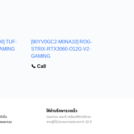
0] TUF-
[90YV0GC2-M0NA10] ROG-
GAMING
STRIX-RTX3060-O12G-V2-
GAMING
📞 Call
ให้คำบรึกษารวดเร็ว
ปีเต็ม
ตอบด่วน ตอบไว พร้อมให้คำปรึกษา
ิการและรวม
จากผู้ที่มีประสบการณ์มากกว่า 10 ปี