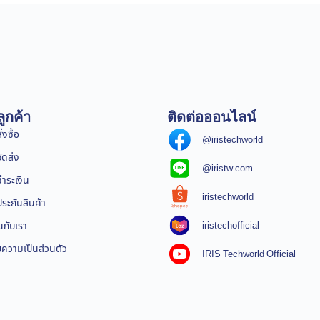
ูกค้า
ติดต่อออนไลน์
่งซื้อ
@iristechworld
จัดส่ง
@iristw.com
ชำระเงิน
iristechworld
ระกันสินค้า
iristechofficial
นกับเรา
ความเป็นส่วนตัว
IRIS Techworld Official