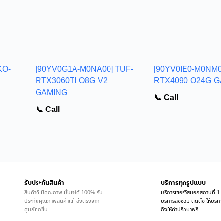
KO-
[90YV0G1A-M0NA00] TUF-
[90YV0IE0-M0NM0
RTX3060TI-O8G-V2-
RTX4090-O24G-
GAMING
📞 Call
📞 Call
รับประกันสินค้า
บริการทุกรูปแบบ
สินค้าดี มีคุณภาพ มั่นใจได้ 100% รับ
บริการเซอร์วิสนอกสถานที่ 1 
ประกันคุณภาพสินค้าแท้ ส่งตรงจาก
บริการส่งซ่อม ติดตั้ง ให้บร
ศูนย์ทุกชิ้น
ถึงให้คำปรึกษาฟรี