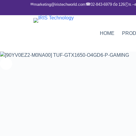
✉
☎
marketing@iristechworld.com
02-843-6979 ต่อ 126
จ.–
🕘
HOME
PRO