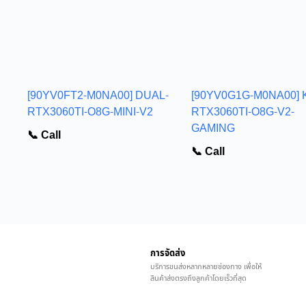
[90YV0FT2-M0NA00] DUAL-
[90YV0G1G-M0NA00] 
RTX3060TI-O8G-MINI-V2
RTX3060TI-O8G-V2-
GAMING
📞 Call
📞 Call
การจัดส่ง
บริการขนส่งหลากหลายช่องทาง เพื่อให้
สินค้าส่งตรงถึงลูกค้าโดยเร็วที่สุด