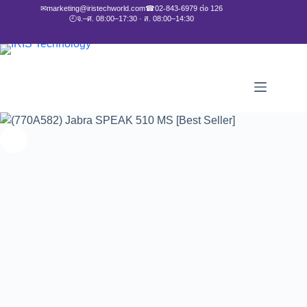
✉
marketing@iristechworld.com
☎
02-843-6979 ต่อ 126
🕘
จ.–ศ. 08:00–17:30 · ส. 08:00–14:30