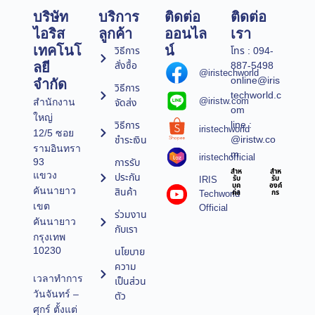
บริษัท
บริการ
ติดต่อ
ติดต่อ
ไอริส
ลูกค้า
ออนไล
เรา
เทคโนโ
น์
วิธีการ
โทร : 094-
สั่งซื้อ
887-5498
ลยี
@iristechworld
online@iris
จำกัด
วิธีการ
techworld.c
@iristw.com
จัดส่ง
สำนักงาน
om
ใหญ่
line :
วิธีการ
iristechworld
12/5 ซอย
@iristw.co
ชำระเงิน
รามอินทรา
m
iristechofficial
การรับ
93
สำห
สำห
แขวง
ประกัน
IRIS
รับ
รับ
บุค
องค์
คันนายาว
สินค้า
Techworld
คล
กร
เขต
Official
ร่วมงาน
คันนายาว
กับเรา
กรุงเทพ
10230
นโยบาย
ความ
เวลาทำการ
เป็นส่วน
วันจันทร์ –
ตัว
ศุกร์ ตั้งแต่