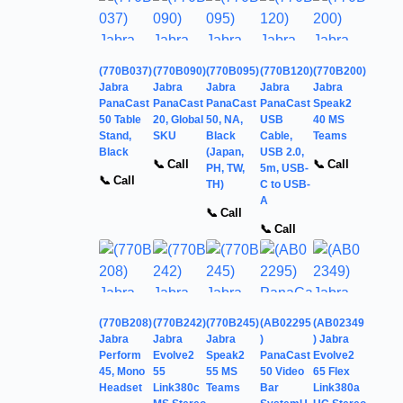
(770B037)
(770B090)
(770B095)
(770B120)
(770B200)
Jabra
Jabra
Jabra
Jabra
Jabra
PanaCast
PanaCast
PanaCast
PanaCast
Speak2
50 Table
20, Global
50, NA,
USB
40 MS
Stand,
SKU
Black
Cable,
Teams
Black
(Japan,
USB 2.0,
📞 Call
📞 Call
PH, TW,
5m, USB-
📞 Call
TH)
C to USB-
A
📞 Call
📞 Call
(770B208)
(770B242)
(770B245)
(AB02295
(AB02349
Jabra
Jabra
Jabra
)
) Jabra
Perform
Evolve2
Speak2
PanaCast
Evolve2
45, Mono
55
55 MS
50 Video
65 Flex
Headset
Link380c
Teams
Bar
Link380a