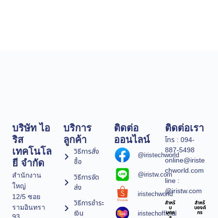
บริษัท ไอ
บริการ
ติดต่อ
ติดต่อเรา
ริส
ลูกค้า
ออนไลน์
โทร : 094-
887-5498
เทคโนโล
วิธีการสั่ง
@iristechworld
online@iriste
ซื้อ
ยี จำกัด
chworld.com
@iristw.com
สำนักงาน
วิธีการจัด
line :
ใหญ่
ส่ง
@iristw.com
iristechworld
12/5 ซอย
วิธีการชำระ
สำหรั
สำหรั
รามอินทรา
บ
บองค์
เงิน
iristechofficial
บุคค
กร
93
ล