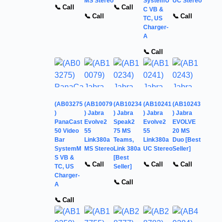
MS Stereo
SystemU
UC Stereo
📞 Call
📞 Call
C VB &
📞 Call
📞 Call
TC, US
Charger-
A
📞 Call
(AB03275
(AB10079
(AB10234
(AB10241
(AB10243
)
) Jabra
) Jabra
) Jabra
) Jabra
PanaCast
Evolve2
Speak2
Evolve2
EVOLVE
50 Video
55
75 MS
55
20 MS
Bar
Link380a
Teams,
Link380a
Duo [Best
SystemM
MS Stereo
Link 380a
UC Stereo
Seller]
S VB &
[Best
📞 Call
📞 Call
📞 Call
TC, US
Seller]
Charger-
📞 Call
A
📞 Call