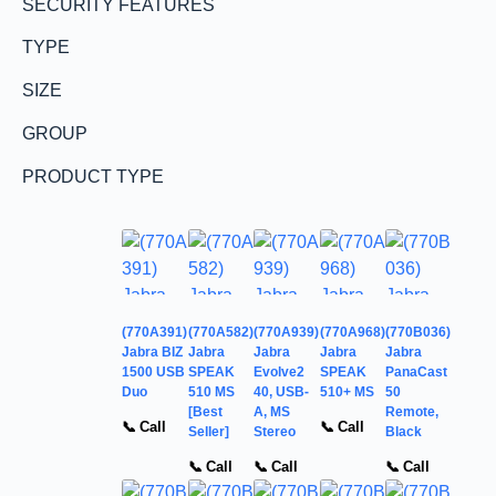
SECURITY FEATURES
TYPE
SIZE
GROUP
PRODUCT TYPE
(770A391)
(770A582)
(770A939)
(770A968)
(770B036)
Jabra BIZ
Jabra
Jabra
Jabra
Jabra
1500 USB
SPEAK
Evolve2
SPEAK
PanaCast
Duo
510 MS
40, USB-
510+ MS
50
[Best
A, MS
Remote,
📞 Call
📞 Call
Seller]
Stereo
Black
📞 Call
📞 Call
📞 Call