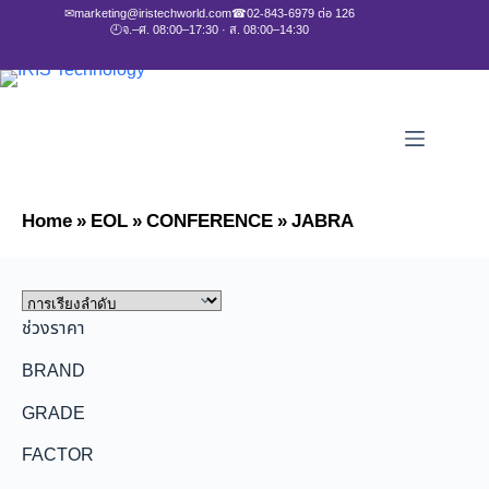
✉
marketing@iristechworld.com
☎
02-843-6979 ต่อ 126
🕘
จ.–ศ. 08:00–17:30 · ส. 08:00–14:30
Home
»
EOL
»
CONFERENCE
»
JABRA
ช่วงราคา
BRAND
GRADE
FACTOR