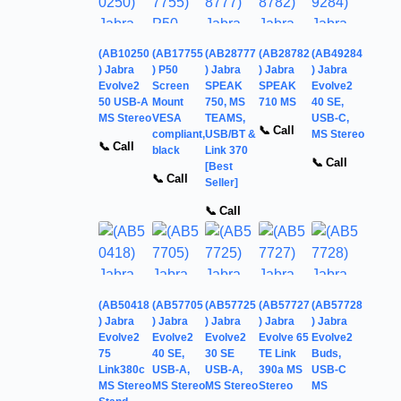
(AB10250
(AB17755
(AB28777
(AB28782
(AB49284
) Jabra
) P50
) Jabra
) Jabra
) Jabra
Evolve2
Screen
SPEAK
SPEAK
Evolve2
50 USB-A
Mount
750, MS
710 MS
40 SE,
MS Stereo
VESA
TEAMS,
USB-C,
📞 Call
compliant,
USB/BT &
MS Stereo
📞 Call
black
Link 370
📞 Call
[Best
📞 Call
Seller]
📞 Call
(AB50418
(AB57705
(AB57725
(AB57727
(AB57728
) Jabra
) Jabra
) Jabra
) Jabra
) Jabra
Evolve2
Evolve2
Evolve2
Evolve 65
Evolve2
75
40 SE,
30 SE
TE Link
Buds,
Link380c
USB-A,
USB-A,
390a MS
USB-C
MS Stereo
MS Stereo
MS Stereo
Stereo
MS