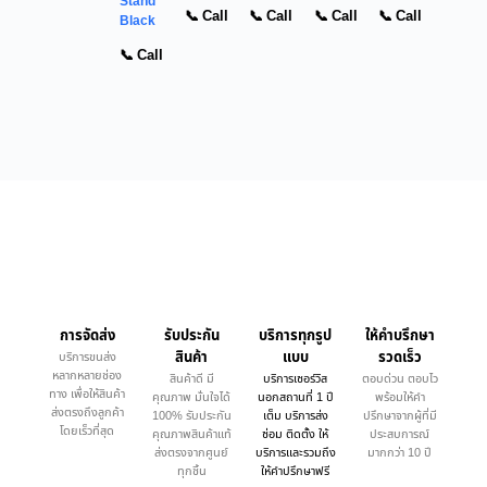
Stand
📞 Call
📞 Call
📞 Call
📞 Call
Black
📞 Call
การจัดส่ง
รับประกัน
บริการทุกรูป
ให้คำบรึกษา
สินค้า
แบบ
รวดเร็ว
บริการขนส่ง
หลากหลายช่อง
สินค้าดี มี
บริการเซอร์วิส
ตอบด่วน ตอบไว
ทาง เพื่อให้สินค้า
คุณภาพ มั่นใจได้
นอกสถานที่ 1 ปี
พร้อมให้คำ
ส่งตรงถึงลูกค้า
100% รับประกัน
เต็ม บริการส่ง
ปรึกษาจากผู้ที่มี
โดยเร็วที่สุด
คุณภาพสินค้าแท้
ซ่อม ติดตั้ง ให้
ประสบการณ์
ส่งตรงจากศูนย์
บริการและรวมถึง
มากกว่า 10 ปี
ทุกชิ้น
ให้คำปรึกษาฟรี