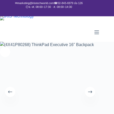
✉
marketing@iristechworld.com
☎
02-843-6979 ต่อ 126
🕘
จ.–ศ. 08:00–17:30 · ส. 08:00–14:30