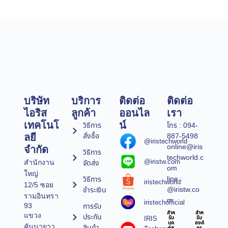
บริษัท
บริการ
ติดต่อ
ติดต่อ
ไอริส
ลูกค้า
ออนไล
เรา
เทคโนโ
น์
วิธีการ
โทร : 094-
สั่งซื้อ
887-5498
ลยี
@iristechworld
online@iris
จำกัด
วิธีการ
techworld.c
@iristw.com
จัดส่ง
สำนักงาน
om
ใหญ่
line :
วิธีการ
iristechworld
12/5 ซอย
@iristw.co
ชำระเงิน
รามอินทรา
m
iristechofficial
การรับ
93
สำห
สำห
แขวง
ประกัน
IRIS
รับ
รับ
บุค
องค์
คันนายาว
สินค้า