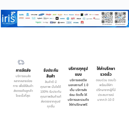
บริการทุกรูป
ให้คำบรึกษา
การจัดส่ง
รับประกัน
แบบ
รวดเร็ว
สินค้า
บริการขนส่ง
บริการเซอร์วิส
ตอบด่วน ตอบไว
หลากหลายช่อง
สินค้าดี มี
นอกสถานที่ 1 ปี
พร้อมให้คำ
ทาง เพื่อให้สินค้า
คุณภาพ มั่นใจได้
เต็ม บริการส่ง
ปรึกษาจากผู้ที่มี
ส่งตรงถึงลูกค้า
100% รับประกัน
ซ่อม ติดตั้ง ให้
ประสบการณ์
โดยเร็วที่สุด
คุณภาพสินค้าแท้
บริการและรวมถึง
มากกว่า 10 ปี
ส่งตรงจากศูนย์
ให้คำปรึกษาฟรี
ทุกชิ้น