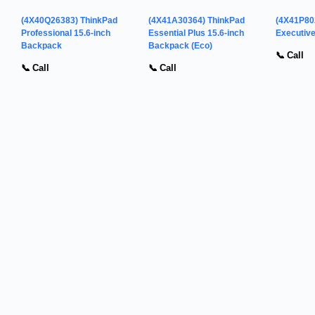
(4X40Q26383) ThinkPad
(4X41A30364) ThinkPad
(4X41P80
Professional 15.6-inch
Essential Plus 15.6-inch
Executiv
Backpack
Backpack (Eco)
📞 Call
📞 Call
📞 Call