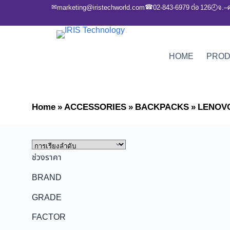
✉
☎
marketing@iristechworld.com
02-843-6979 ต่อ 126
จ.–
🕘
HOME
PRO
Home
»
ACCESSORIES
»
BACKPACKS
»
LENOV
ช่วงราคา
BRAND
GRADE
FACTOR