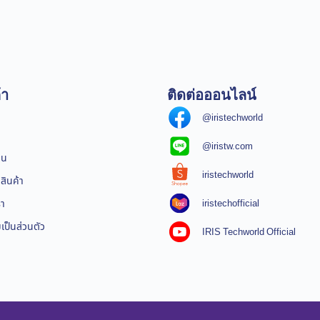
้า
ติดต่อออนไลน์
@iristechworld
@iristw.com
ิน
iristechworld
สินค้า
iristechofficial
รา
ป็นส่วนตัว
IRIS Techworld Official