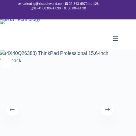
✉
marketing@iristechworld.com
☎
02-843-6979 ต่อ 126
🕘
จ.–ศ. 08:00–17:30 · ส. 08:00–14:30