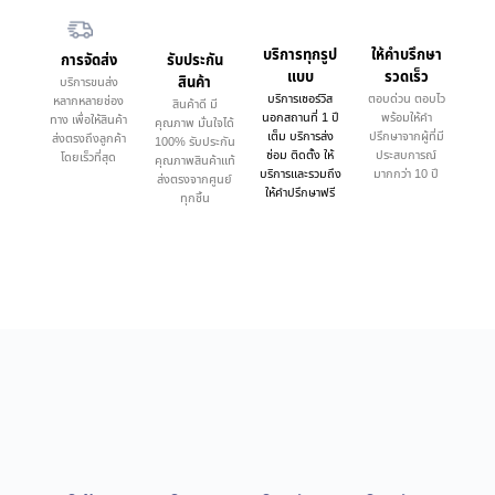
บริการทุกรูป
ให้คำบรึกษา
การจัดส่ง
รับประกัน
แบบ
รวดเร็ว
สินค้า
บริการขนส่ง
บริการเซอร์วิส
ตอบด่วน ตอบไว
หลากหลายช่อง
สินค้าดี มี
นอกสถานที่ 1 ปี
พร้อมให้คำ
ทาง เพื่อให้สินค้า
คุณภาพ มั่นใจได้
เต็ม บริการส่ง
ปรึกษาจากผู้ที่มี
ส่งตรงถึงลูกค้า
100% รับประกัน
ซ่อม ติดตั้ง ให้
ประสบการณ์
โดยเร็วที่สุด
คุณภาพสินค้าแท้
บริการและรวมถึง
มากกว่า 10 ปี
ส่งตรงจากศูนย์
ให้คำปรึกษาฟรี
ทุกชิ้น