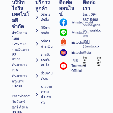
บริษัท
บริการ
ติดต่อ
ติดต่อ
ไอริส
ลูกค้า
ออนไล
เรา
เทคโนโ
น์
วิธีการ
โทร : 094-
สั่งซื้อ
887-5498
ลยี
@iristechworld
online@iris
จำกัด
วิธีการ
techworld.c
@iristw.com
จัดส่ง
สำนักงาน
om
ใหญ่
line :
วิธีการ
iristechworld
12/5 ซอย
@iristw.co
ชำระเงิน
รามอินทรา
m
iristechofficial
การรับ
93
สำห
สำห
แขวง
ประกัน
IRIS
รับ
รับ
บุค
องค์
คันนายาว
สินค้า
Techworld
คล
กร
เขต
Official
ร่วมงาน
คันนายาว
กับเรา
กรุงเทพ
10230
นโยบาย
ความ
เวลาทำการ
เป็นส่วน
วันจันทร์ –
ตัว
ศุกร์ ตั้งแต่
08.00-