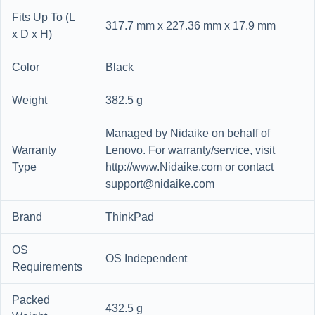
Fits Up To (L
317.7 mm x 227.36 mm x 17.9 mm
x D x H)
Color
Black
Weight
382.5 g
Managed by Nidaike on behalf of
Warranty
Lenovo. For warranty/service, visit
Type
http://www.Nidaike.com or contact
support@nidaike.com
Brand
ThinkPad
OS
OS Independent
Requirements
Packed
432.5 g