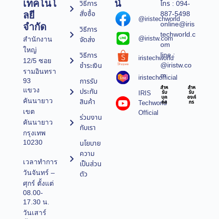
เทคโนโ
น์
วิธีการ
โทร : 094-
สั่งซื้อ
887-5498
ลยี
@iristechworld
online@iris
จำกัด
วิธีการ
techworld.c
@iristw.com
จัดส่ง
สำนักงาน
om
ใหญ่
line :
วิธีการ
iristechworld
12/5 ซอย
@iristw.co
ชำระเงิน
รามอินทรา
m
iristechofficial
การรับ
93
สำห
สำห
แขวง
ประกัน
IRIS
รับ
รับ
บุค
องค์
คันนายาว
สินค้า
Techworld
คล
กร
เขต
Official
ร่วมงาน
คันนายาว
กับเรา
กรุงเทพ
10230
นโยบาย
ความ
เวลาทำการ
เป็นส่วน
วันจันทร์ –
ตัว
ศุกร์ ตั้งแต่
08.00-
17.30 น.
วันเสาร์