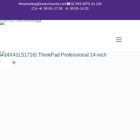
✉
marketing@iristechworld.com
☎
02-843-6979 ต่อ 126
🕘
จ.–ศ. 08:00–17:30 · ส. 08:00–14:30