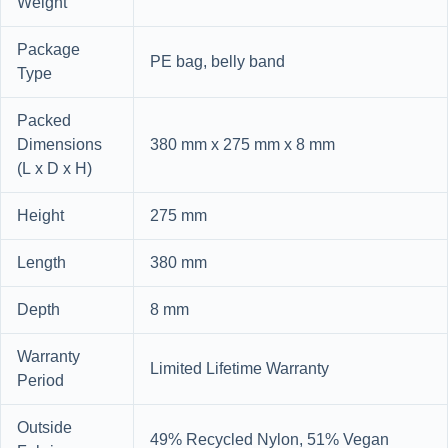
Weight
Package
PE bag, belly band
Type
Packed
Dimensions
380 mm x 275 mm x 8 mm
(L x D x H)
Height
275 mm
Length
380 mm
Depth
8 mm
Warranty
Limited Lifetime Warranty
Period
Outside
49% Recycled Nylon, 51% Vegan