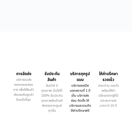
การจัดส่ง
รับประกัน
บริการทุกรูป
ให้คำบรึกษา
สินค้า
แบบ
รวดเร็ว
บริการขนส่ง
หลากหลายช่อง
สินค้าดี มี
บริการเซอร์วิส
ตอบด่วน ตอบไว
ทาง เพื่อให้สินค้า
คุณภาพ มั่นใจได้
นอกสถานที่ 1 ปี
พร้อมให้คำ
ส่งตรงถึงลูกค้า
100% รับประกัน
เต็ม บริการส่ง
ปรึกษาจากผู้ที่มี
โดยเร็วที่สุด
คุณภาพสินค้าแท้
ซ่อม ติดตั้ง ให้
ประสบการณ์
ส่งตรงจากศูนย์
บริการและรวมถึง
มากกว่า 10 ปี
ทุกชิ้น
ให้คำปรึกษาฟรี