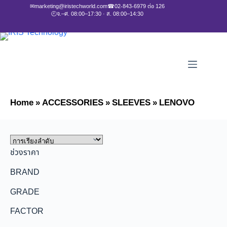
✉
marketing@iristechworld.com
☎
02-843-6979 ต่อ 126
🕘
จ.–ศ. 08:00–17:30 · ส. 08:00–14:30
Home
»
ACCESSORIES
»
SLEEVES
»
LENOVO
ช่วงราคา
BRAND
GRADE
FACTOR