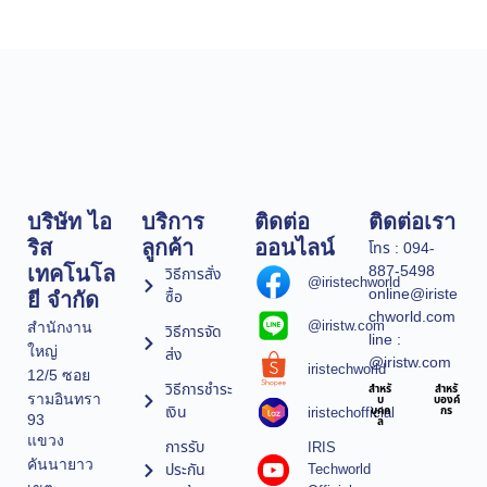
บริษัท ไอ
บริการ
ติดต่อ
ติดต่อเรา
ริส
ลูกค้า
ออนไลน์
โทร : 094-
887-5498
เทคโนโล
วิธีการสั่ง
@iristechworld
online@iriste
ซื้อ
ยี จำกัด
chworld.com
@iristw.com
สำนักงาน
วิธีการจัด
line :
ใหญ่
ส่ง
@iristw.com
iristechworld
12/5 ซอย
วิธีการชำระ
สำหรั
สำหรั
รามอินทรา
บ
บองค์
เงิน
iristechofficial
บุคค
กร
93
ล
แขวง
การรับ
IRIS
คันนายาว
ประกัน
Techworld