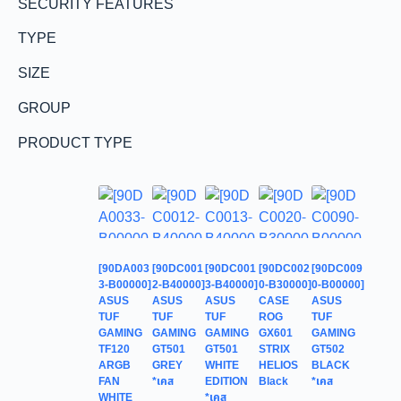
SECURITY FEATURES
TYPE
SIZE
GROUP
PRODUCT TYPE
[90DA003
[90DC001
[90DC001
[90DC002
[90DC009
3-B00000]
2-B40000]
3-B40000]
0-B30000]
0-B00000]
ASUS
ASUS
ASUS
CASE
ASUS
TUF
TUF
TUF
ROG
TUF
GAMING
GAMING
GAMING
GX601
GAMING
TF120
GT501
GT501
STRIX
GT502
ARGB
GREY
WHITE
HELIOS
BLACK
FAN
*เคส
EDITION
Black
*เคส
WHITE
*เคส