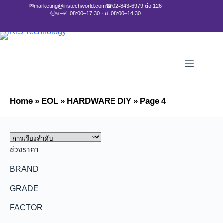
✉
marketing@iristechworld.com
☎
02-843-6979 ต่อ 126
🕘
จ.–ศ. 08:00–17:30 · ส. 08:00–14:30
Home
»
EOL
»
HARDWARE DIY
»
Page 4
ช่วงราคา
BRAND
GRADE
FACTOR