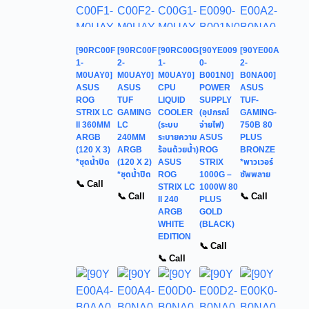
[90RC00F
[90RC00F
[90RC00G
[90YE009
[90YE00A
1-
2-
1-
0-
2-
M0UAY0]
M0UAY0]
M0UAY0]
B001N0]
B0NA00]
ASUS
ASUS
CPU
POWER
ASUS
ROG
TUF
LIQUID
SUPPLY
TUF-
STRIX LC
GAMING
COOLER
(อุปกรณ์
GAMING-
II 360MM
LC
(ระบบ
จ่ายไฟ)
750B 80
ARGB
240MM
ระบายความ
ASUS
PLUS
(120 X 3)
ARGB
ร้อนด้วยน้ำ)
ROG
BRONZE
*ชุดน้ำปิด
(120 X 2)
ASUS
STRIX
*พาวเวอร์
*ชุดน้ำปิด
ROG
1000G –
ซัพพลาย
📞 Call
STRIX LC
1000W 80
📞 Call
📞 Call
II 240
PLUS
ARGB
GOLD
WHITE
(BLACK)
EDITION
📞 Call
📞 Call