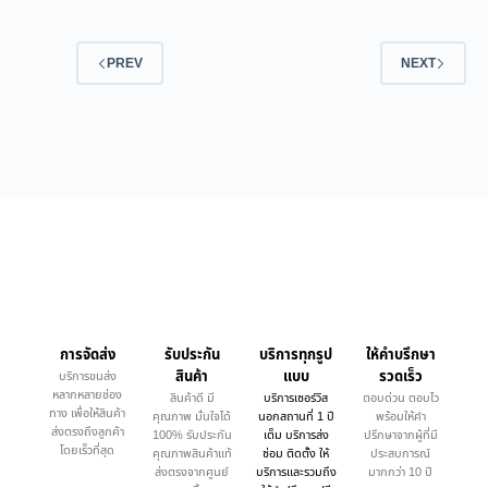
PREV
NEXT
การจัดส่ง
รับประกัน
บริการทุกรูป
ให้คำบรึกษา
สินค้า
แบบ
รวดเร็ว
บริการขนส่ง
หลากหลายช่อง
สินค้าดี มี
บริการเซอร์วิส
ตอบด่วน ตอบไว
ทาง เพื่อให้สินค้า
คุณภาพ มั่นใจได้
นอกสถานที่ 1 ปี
พร้อมให้คำ
ส่งตรงถึงลูกค้า
100% รับประกัน
เต็ม บริการส่ง
ปรึกษาจากผู้ที่มี
โดยเร็วที่สุด
คุณภาพสินค้าแท้
ซ่อม ติดตั้ง ให้
ประสบการณ์
ส่งตรงจากศูนย์
บริการและรวมถึง
มากกว่า 10 ปี