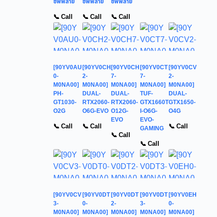
ซัพพลาย
ซัพพลาย
ซัพพลาย
📞 Call
📞 Call
📞 Call
[90YV0AU
[90YV0CH
[90YV0CH
[90YV0CT
[90YV0CV
0-
2-
7-
7-
2-
M0NA00]
M0NA00]
M0NA00]
M0NA00]
M0NA00]
PH-
DUAL-
DUAL-
TUF-
DUAL-
GT1030-
RTX2060-
RTX2060-
GTX1660T
GTX1650-
O2G
O6G-EVO
O12G-
I-O6G-
O4G
EVO
EVO-
📞 Call
📞 Call
📞 Call
GAMING
📞 Call
📞 Call
[90YV0CV
[90YV0DT
[90YV0DT
[90YV0DT
[90YV0EH
3-
0-
2-
3-
0-
M0NA00]
M0NA00]
M0NA00]
M0NA00]
M0NA00]