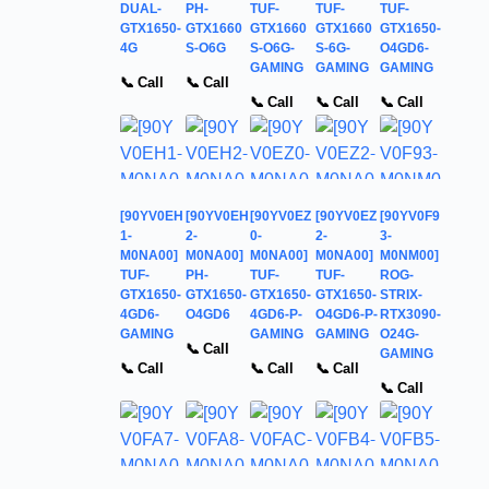
DUAL-
PH-
TUF-
TUF-
TUF-
GTX1650-
GTX1660
GTX1660
GTX1660
GTX1650-
4G
S-O6G
S-O6G-
S-6G-
O4GD6-
GAMING
GAMING
GAMING
📞 Call
📞 Call
📞 Call
📞 Call
📞 Call
[90YV0EH
[90YV0EH
[90YV0EZ
[90YV0EZ
[90YV0F9
1-
2-
0-
2-
3-
M0NA00]
M0NA00]
M0NA00]
M0NA00]
M0NM00]
TUF-
PH-
TUF-
TUF-
ROG-
GTX1650-
GTX1650-
GTX1650-
GTX1650-
STRIX-
4GD6-
O4GD6
4GD6-P-
O4GD6-P-
RTX3090-
GAMING
GAMING
GAMING
O24G-
📞 Call
GAMING
📞 Call
📞 Call
📞 Call
📞 Call