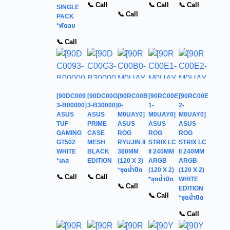
📞 Call
📞 Call
📞 Call
SINGLE
📞 Call
PACK
*พัดลม
📞 Call
[90DC009
[90DC00G
[90RC00B
[90RC00E
[90RC00E
3-B00000]
3-B30000]
0-
1-
2-
ASUS
ASUS
M0UAY0]
M0UAY0]
M0UAY0]
TUF
PRIME
ASUS
ASUS
ASUS
GAMING
CASE
ROG
ROG
ROG
GT502
MESH
RYUJIN II
STRIX LC
STRIX LC
WHITE
BLACK
360MM
II 240MM
II 240MM
*เคส
EDITION
(120 X 3)
ARGB
ARGB
*ชุดน้ำปิด
(120 X 2)
(120 X 2)
📞 Call
📞 Call
*ชุดน้ำปิด
WHITE
📞 Call
EDITION
📞 Call
*ชุดน้ำปิด
📞 Call