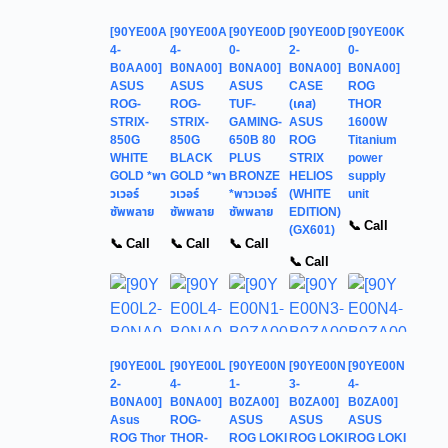
[90YE00A
[90YE00A
[90YE00D
[90YE00D
[90YE00K
4-
4-
0-
2-
0-
B0AA00]
B0NA00]
B0NA00]
B0NA00]
B0NA00]
ASUS
ASUS
ASUS
CASE
ROG
ROG-
ROG-
TUF-
(เคส)
THOR
STRIX-
STRIX-
GAMING-
ASUS
1600W
850G
850G
650B 80
ROG
Titanium
WHITE
BLACK
PLUS
STRIX
power
GOLD *พา
GOLD *พา
BRONZE
HELIOS
supply
วเวอร์
วเวอร์
*พาวเวอร์
(WHITE
unit
ซัพพลาย
ซัพพลาย
ซัพพลาย
EDITION)
📞 Call
(GX601)
📞 Call
📞 Call
📞 Call
📞 Call
[90YE00L
[90YE00L
[90YE00N
[90YE00N
[90YE00N
2-
4-
1-
3-
4-
B0NA00]
B0NA00]
B0ZA00]
B0ZA00]
B0ZA00]
Asus
ROG-
ASUS
ASUS
ASUS
ROG Thor
THOR-
ROG LOKI
ROG LOKI
ROG LOKI