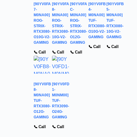
[90YV0FA
[90YV0FA
[90YV0FA
[90YV0FB
[90YV0FB
7-
8-
C-
4-
5-
M0NA00]
M0NA00]
M0NA00]
M0NA00]
M0NA00]
ROG-
ROG-
ROG-
TUF-
TUF-
STRIX-
STRIX-
STRIX-
RTX3080-
RTX3080-
RTX3080-
RTX3080-
RTX3080-
O10G-V2-
10G-V2-
O10G-V2-
10G-V2-
O12G-
GAMING
GAMING
GAMING
GAMING
GAMING
📞 Call
📞 Call
📞 Call
📞 Call
📞 Call
[90YV0FB
[90YV0FD
8-
1-
M0NA00]
M0NM00]
TUF-
TUF-
RTX3080-
RTX3090-
O12G-
O24G-
GAMING
GAMING
📞 Call
📞 Call