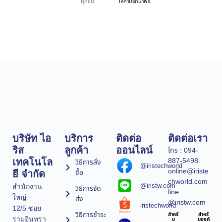
ทุกชิ้น
ให้คำปรึกษาฟรี
บริษัท ไอ
บริการ
ติดต่อ
ติดต่อเรา
ริส
ลูกค้า
ออนไลน์
โทร : 094-
887-5498
เทคโนโล
วิธีการสั่ง
@iristechworld
online@iriste
ซื้อ
ยี จำกัด
chworld.com
@iristw.com
สำนักงาน
วิธีการจัด
line :
ใหญ่
ส่ง
@iristw.com
iristechworld
12/5 ซอย
วิธีการชำระ
สำหรั
สำหรั
รามอินทรา
บ
บองค์