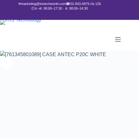
✉
marketing@iristechworld.com
☎
02-843-6979 ต่อ 126
🕘
จ.–ศ. 08:00–17:30 · ส. 08:00–14:30