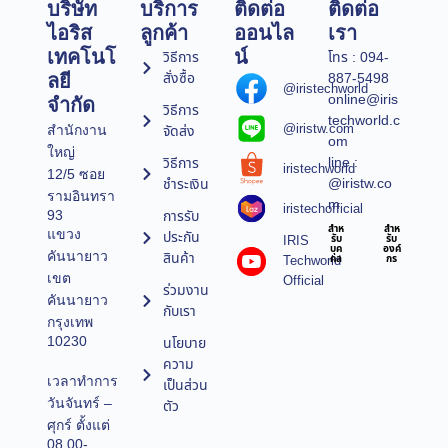
บริษัท
บริการ
ติดต่อ
ติดต่อ
ไอริส
ลูกค้า
ออนไล
เรา
เทคโนโ
น์
วิธีการ
โทร : 094-
สั่งซื้อ
887-5498
ลยี
@iristechworld
online@iris
จำกัด
วิธีการ
techworld.c
@iristw.com
จัดส่ง
สำนักงาน
om
ใหญ่
line :
วิธีการ
iristechworld
12/5 ซอย
@iristw.co
ชำระเงิน
รามอินทรา
m
iristechofficial
การรับ
93
สำห
สำห
แขวง
ประกัน
IRIS
รับ
รับ
บุค
องค์
คันนายาว
สินค้า
Techworld
คล
กร
เขต
Official
ร่วมงาน
คันนายาว
กับเรา
กรุงเทพ
10230
นโยบาย
ความ
เวลาทำการ
เป็นส่วน
วันจันทร์ –
ตัว
ศุกร์ ตั้งแต่
08.00-