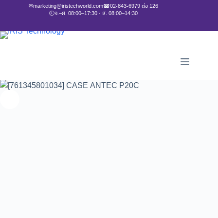
✉
marketing@iristechworld.com
☎
02-843-6979 ต่อ 126
🕘
จ.–ศ. 08:00–17:30 · ส. 08:00–14:30