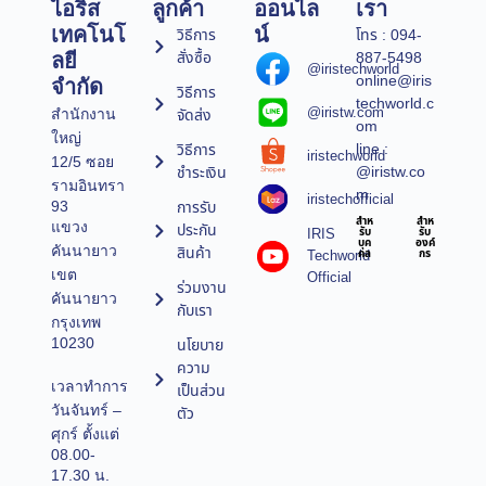
ไอริส
ลูกค้า
ออนไล
เรา
เทคโนโ
น์
วิธีการ
โทร : 094-
สั่งซื้อ
887-5498
ลยี
@iristechworld
online@iris
จำกัด
วิธีการ
techworld.c
@iristw.com
จัดส่ง
สำนักงาน
om
ใหญ่
line :
วิธีการ
iristechworld
12/5 ซอย
@iristw.co
ชำระเงิน
รามอินทรา
m
iristechofficial
การรับ
93
สำห
สำห
แขวง
ประกัน
IRIS
รับ
รับ
บุค
องค์
คันนายาว
สินค้า
Techworld
คล
กร
เขต
Official
ร่วมงาน
คันนายาว
กับเรา
กรุงเทพ
10230
นโยบาย
ความ
เวลาทำการ
เป็นส่วน
วันจันทร์ –
ตัว
ศุกร์ ตั้งแต่
08.00-
17.30 น.