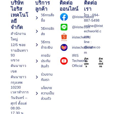
บริษัท
บริการ
ติดต่อ
ติดต่อ
ไอริส
ลูกค้า
ออนไลน์
เรา
เทคโนโ
วิธีการสั่ง
โทร : 094-
@iristechworld
ซื้อ
887-5498
ลยี
online@irist
จำกัด
@iristw.com
วิธีการจัด
echworld.c
ส่ง
สำนักงาน
om
iristechworld
ใหญ่
line :
วิธีการ
12/5 ซอย
@iristw.co
ชำระเงิน
iristechofficial
รามอินทรา
m
การรับ
93
IRIS
สำห
สำห
แขวง
ประกัน
Techworld
รับ
รับ
บุคค
องค์
Official
คันนายาว
สินค้า
ล
กร
เขต
ร่วมงาน
คันนายาว
กับเรา
กรุงเทพ
10230
นโยบาย
เวลาทำการ
ความเป็น
วันจันทร์ –
ส่วนตัว
ศุกร์ ตั้งแต่
08.00-
17.30 น.