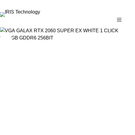
✉
marketing@iristechworld.com
☎
02-843-6979 ต่อ 126
🕘
จ.–ศ. 08:00–17:30 · ส. 08:00–14:30