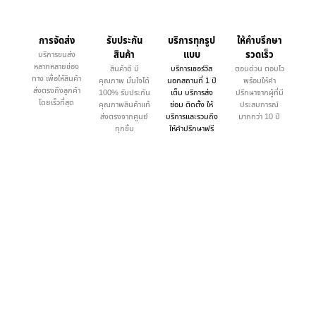
การจัดส่ง
รับประกัน
บริการทุกรูป
ให้คำบรึกษา
สินค้า
แบบ
รวดเร็ว
บริการขนส่ง
หลากหลายช่อง
สินค้าดี มี
บริการเซอร์วิส
ตอบด่วน ตอบไว
ทาง เพื่อให้สินค้า
คุณภาพ มั่นใจได้
นอกสถานที่ 1 ปี
พร้อมให้คำ
ส่งตรงถึงลูกค้า
100% รับประกัน
เต็ม บริการส่ง
ปรึกษาจากผู้ที่มี
โดยเร็วที่สุด
คุณภาพสินค้าแท้
ซ่อม ติดตั้ง ให้
ประสบการณ์
ส่งตรงจากศูนย์
บริการและรวมถึง
มากกว่า 10 ปี
ทุกชิ้น
ให้คำปรึกษาฟรี