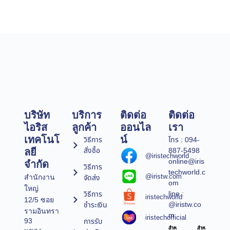
บริษัท
บริการ
ติดต่อ
ติดต่อ
ไอริส
ลูกค้า
ออนไล
เรา
เทคโนโ
น์
วิธีการ
โทร : 094-
สั่งซื้อ
887-5498
ลยี
@iristechworld
online@iris
จำกัด
วิธีการ
techworld.c
@iristw.com
จัดส่ง
สำนักงาน
om
ใหญ่
line :
วิธีการ
iristechworld
12/5 ซอย
@iristw.co
ชำระเงิน
รามอินทรา
m
iristechofficial
การรับ
93
สำห
สำห