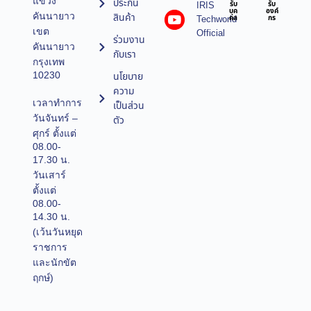
แขวง
ประกัน
IRIS
รับ
รับ
บุค
องค์
คันนายาว
สินค้า
Techworld
คล
กร
เขต
Official
ร่วมงาน
คันนายาว
กับเรา
กรุงเทพ
10230
นโยบาย
ความ
เวลาทำการ
เป็นส่วน
วันจันทร์ –
ตัว
ศุกร์ ตั้งแต่
08.00-
17.30 น.
วันเสาร์
ตั้งแต่
08.00-
14.30 น.
(เว้นวันหยุด
ราชการ
และนักขัต
ฤกษ์)