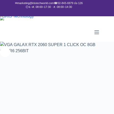
✉
marketing@iristechworld.com
☎
02-843-6979 ต่อ 126
🕘
จ.–ศ. 08:00–17:30 · ส. 08:00–14:30