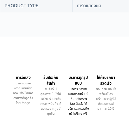
PRODUCT TYPE
การ์ดแสดงผล
การจัดส่ง
รับประกัน
บริการทุกรูป
ให้คำบรึกษา
สินค้า
แบบ
รวดเร็ว
บริการขนส่ง
หลากหลายช่อง
สินค้าดี มี
บริการเซอร์วิส
ตอบด่วน ตอบไว
ทาง เพื่อให้สินค้า
คุณภาพ มั่นใจได้
นอกสถานที่ 1 ปี
พร้อมให้คำ
ส่งตรงถึงลูกค้า
100% รับประกัน
เต็ม บริการส่ง
ปรึกษาจากผู้ที่มี
โดยเร็วที่สุด
คุณภาพสินค้าแท้
ซ่อม ติดตั้ง ให้
ประสบการณ์
ส่งตรงจากศูนย์
บริการและรวมถึง
มากกว่า 10 ปี
ทุกชิ้น
ให้คำปรึกษาฟรี