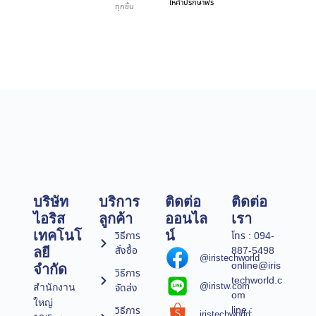
ให้คำปรึกษาฟรี
ทุกชิ้น
บริษัท
บริการ
ติดต่อ
ติดต่อ
ไอริส
ลูกค้า
ออนไล
เรา
เทคโนโ
น์
วิธีการ
โทร : 094-
สั่งซื้อ
887-5498
ลยี
@iristechworld
online@iris
จำกัด
วิธีการ
techworld.c
@iristw.com
จัดส่ง
สำนักงาน
om
ใหญ่
line :
วิธีการ
iristechworld