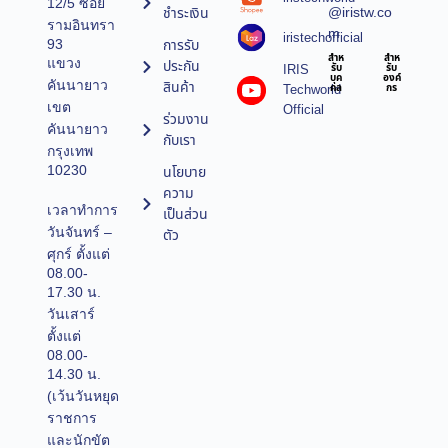
12/5 ซอย
@iristw.co
ชำระเงิน
รามอินทรา
m
iristechofficial
การรับ
93
สำห
สำห
แขวง
ประกัน
IRIS
รับ
รับ
บุค
องค์
คันนายาว
สินค้า
Techworld
คล
กร
เขต
Official
ร่วมงาน
คันนายาว
กับเรา
กรุงเทพ
10230
นโยบาย
ความ
เวลาทำการ
เป็นส่วน
วันจันทร์ –
ตัว
ศุกร์ ตั้งแต่
08.00-
17.30 น.
วันเสาร์
ตั้งแต่
08.00-
14.30 น.
(เว้นวันหยุด
ราชการ
และนักขัต