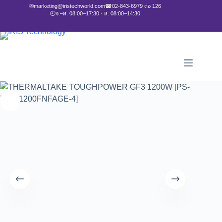
✉
marketing@iristechworld.com
☎
02-843-6979 ต่อ 126
🕘
จ.–ศ. 08:00–17:30 · ส. 08:00–14:30