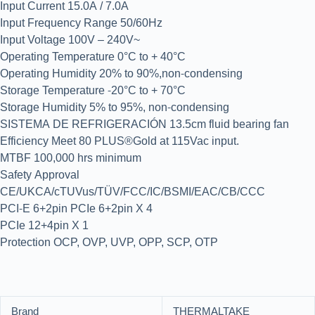
Input Current 15.0A / 7.0A
Input Frequency Range 50/60Hz
Input Voltage 100V – 240V~
Operating Temperature 0°C to + 40°C
Operating Humidity 20% to 90%,non-condensing
Storage Temperature -20°C to + 70°C
Storage Humidity 5% to 95%, non-condensing
SISTEMA DE REFRIGERACIÓN 13.5cm fluid bearing fan
Efficiency Meet 80 PLUS®Gold at 115Vac input.
MTBF 100,000 hrs minimum
Safety Approval
CE/UKCA/cTUVus/TÜV/FCC/IC/BSMI/EAC/CB/CCC
PCI-E 6+2pin PCIe 6+2pin X 4
PCIe 12+4pin X 1
Protection OCP, OVP, UVP, OPP, SCP, OTP
Brand
THERMALTAKE