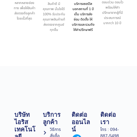
ตอบด่วน ตอบไว
หลากหลายช่อง
สินค้าดี มี
บริการเซอร์วิส
พร้อมให้คำ
ทาง เพื่อให้สินค้า
คุณภาพ มั่นใจได้
นอกสถานที่ 1 ปี
ปรึกษาจากผู้ที่มี
ส่งตรงถึงลูกค้า
100% รับประกัน
เต็ม บริการส่ง
ประสบการณ์
โดยเร็วที่สุด
คุณภาพสินค้าแท้
ซ่อม ติดตั้ง ให้
มากกว่า 10 ปี
ส่งตรงจากศูนย์
บริการและรวมถึง
ทุกชิ้น
ให้คำปรึกษาฟรี
บริษัท
บริการ
ติดต่อ
ติดต่อ
ไอริส
ลูกค้า
ออนไล
เรา
เทคโนโ
น์
วิธีการ
โทร : 094-
สั่งซื้อ
887-5498
ลยี