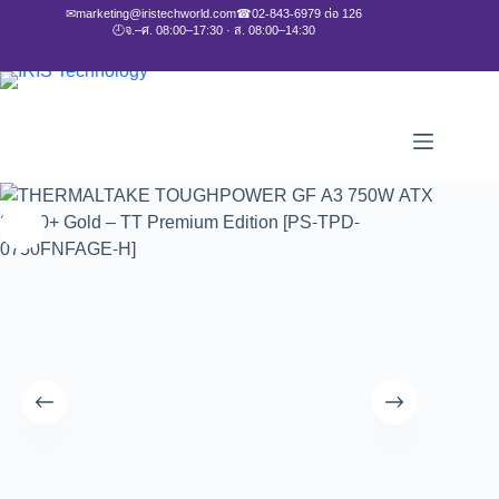
✉
marketing@iristechworld.com
☎
02-843-6979 ต่อ 126
🕘
จ.–ศ. 08:00–17:30 · ส. 08:00–14:30