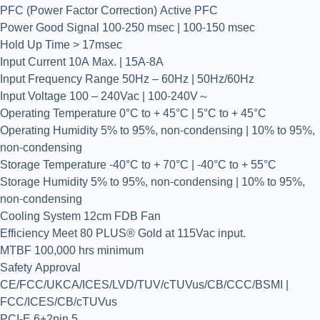
PFC (Power Factor Correction) Active PFC
Power Good Signal 100-250 msec | 100-150 msec
Hold Up Time > 17msec
Input Current 10A Max. | 15A-8A
Input Frequency Range 50Hz – 60Hz | 50Hz/60Hz
Input Voltage 100 – 240Vac | 100-240V～
Operating Temperature 0°C to + 45°C | 5°C to + 45°C
Operating Humidity 5% to 95%, non-condensing | 10% to 95%,
non-condensing
Storage Temperature -40°C to + 70°C | -40°C to + 55°C
Storage Humidity 5% to 95%, non-condensing | 10% to 95%,
non-condensing
Cooling System 12cm FDB Fan
Efficiency Meet 80 PLUS® Gold at 115Vac input.
MTBF 100,000 hrs minimum
Safety Approval
CE/FCC/UKCA/ICES/LVD/TUV/cTUVus/CB/CCC/BSMI |
FCC/ICES/CB/cTUVus
PCI-E 6+2pin 5