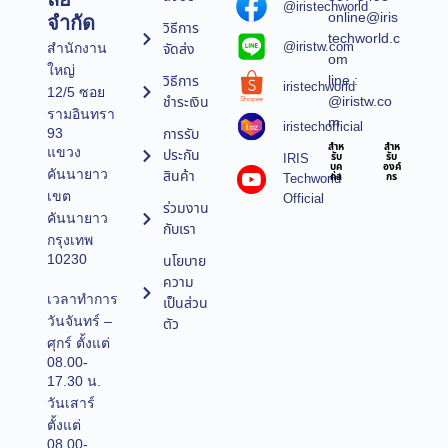
@iristechworld
online@iris
จำกัด
วิธีการ
techworld.c
@iristw.com
จัดส่ง
สำนักงาน
om
ใหญ่
line :
วิธีการ
iristechworld
12/5 ซอย
@iristw.co
ชำระเงิน
รามอินทรา
m
iristechofficial
การรับ
93
สำห
สำห
แขวง
ประกัน
IRIS
รับ
รับ
บุค
องค์
คันนายาว
สินค้า
Techworld
คล
กร
เขต
Official
ร่วมงาน
คันนายาว
กับเรา
กรุงเทพ
10230
นโยบาย
ความ
เวลาทำการ
เป็นส่วน
วันจันทร์ –
ตัว
ศุกร์ ตั้งแต่
08.00-
17.30 น.
วันเสาร์
ตั้งแต่
08.00-