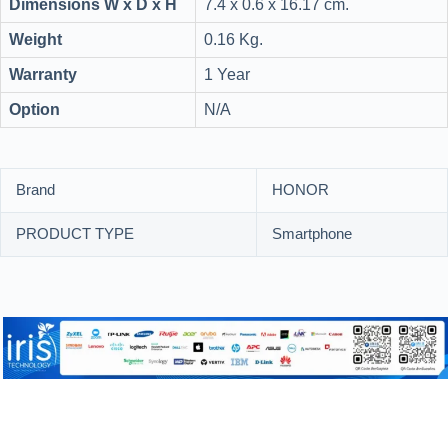
Dimensions W x D x H
7.4 x 0.6 x 16.17 cm.
Weight
0.16 Kg.
Warranty
1 Year
Option
N/A
Brand
HONOR
PRODUCT TYPE
Smartphone