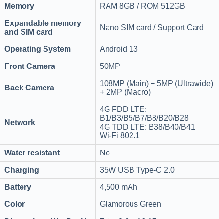
Memory
RAM 8GB / ROM 512GB
Expandable memory
Nano SIM card / Support Card
and SIM card
Operating System
Android 13
Front Camera
50MP
108MP (Main) + 5MP (Ultrawide)
Back Camera
+ 2MP (Macro)
4G FDD LTE:
B1/B3/B5/B7/B8/B20/B28
Network
4G TDD LTE: B38/B40/B41
Wi-Fi 802.1
Water resistant
No
Charging
35W USB Type-C 2.0
Battery
4,500 mAh
Color
Glamorous Green