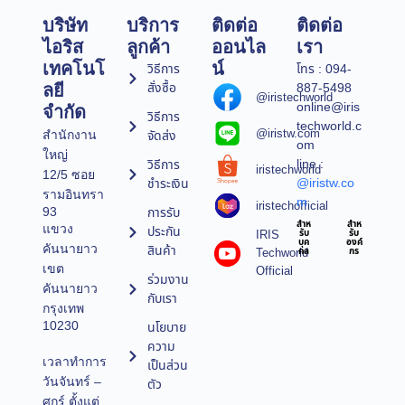
บริษัท
บริการ
ติดต่อ
ติดต่อ
ไอริส
ลูกค้า
ออนไล
เรา
เทคโนโ
น์
วิธีการ
โทร : 094-
สั่งซื้อ
887-5498
ลยี
@iristechworld
online@iris
จำกัด
วิธีการ
techworld.c
@iristw.com
จัดส่ง
สำนักงาน
om
ใหญ่
line :
วิธีการ
iristechworld
12/5 ซอย
@iristw.co
ชำระเงิน
รามอินทรา
m
iristechofficial
การรับ
93
สำห
สำห
แขวง
ประกัน
IRIS
รับ
รับ
บุค
องค์
คันนายาว
สินค้า
Techworld
คล
กร
เขต
Official
ร่วมงาน
คันนายาว
กับเรา
กรุงเทพ
10230
นโยบาย
ความ
เวลาทำการ
เป็นส่วน
วันจันทร์ –
ตัว
ศุกร์ ตั้งแต่