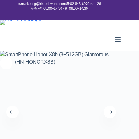
✉
marketing@iristechworld.com
☎
02-843-6979 ต่อ 126
🕘
จ.–ศ. 08:00–17:30 · ส. 08:00–14:30