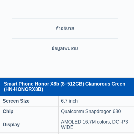
คำอธิบาย
ข้อมูลเพิ่มเติม
Smart Phone Honor X8b (8+512GB) Glamorous Green
(HN-HONORX8B)
Screen Size
6.7 inch
Chip
Qualcomm Snapdragon 680
AMOLED 16.7M colors, DCI-P3
Display
WIDE