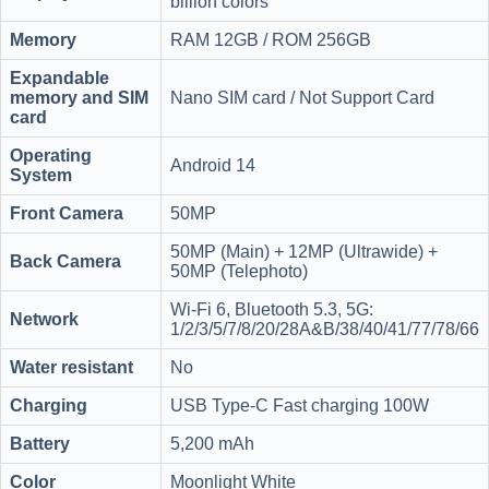
billion colors
Memory
RAM 12GB / ROM 256GB
Expandable
memory and SIM
Nano SIM card / Not Support Card
card
Operating
Android 14
System
Front Camera
50MP
50MP (Main) + 12MP (Ultrawide) +
Back Camera
50MP (Telephoto)
Wi-Fi 6, Bluetooth 5.3, 5G:
Network
1/2/3/5/7/8/20/28A&B/38/40/41/77/78/66
Water resistant
No
Charging
USB Type-C Fast charging 100W
Battery
5,200 mAh
Color
Moonlight White