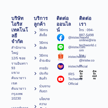
บริษัท
บริการ
ติดต่อ
ติดต่อ
ไอริส
ลูกค้า
ออนไล
เรา
เทคโนโ
น์
วิธีการ
โทร : 094-
สั่งซื้อ
887-5498
ลยี
@iristechworld
online@iris
จำกัด
วิธีการ
techworld.c
@iristw.com
จัดส่ง
สำนักงาน
om
ใหญ่
line :
วิธีการ
iristechworld
12/5 ซอย
@iristw.co
ชำระเงิน
รามอินทรา
m
iristechofficial
การรับ
93
สำห
สำห
แขวง
ประกัน
IRIS
รับ
รับ
บุค
องค์
คันนายาว
สินค้า
Techworld
คล
กร
เขต
Official
ร่วมงาน
คันนายาว
กับเรา
กรุงเทพ
10230
นโยบาย
ความ