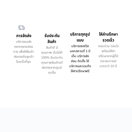
บริการทุกรูป
ให้คำบรึกษา
การจัดส่ง
รับประกัน
แบบ
รวดเร็ว
สินค้า
บริการขนส่ง
บริการเซอร์วิส
ตอบด่วน ตอบไว
หลากหลายช่อง
สินค้าดี มี
นอกสถานที่ 1 ปี
พร้อมให้คำ
ทาง เพื่อให้สินค้า
คุณภาพ มั่นใจได้
เต็ม บริการส่ง
ปรึกษาจากผู้ที่มี
ส่งตรงถึงลูกค้า
100% รับประกัน
ซ่อม ติดตั้ง ให้
ประสบการณ์
โดยเร็วที่สุด
คุณภาพสินค้าแท้
บริการและรวมถึง
มากกว่า 10 ปี
ส่งตรงจากศูนย์
ให้คำปรึกษาฟรี
ทุกชิ้น