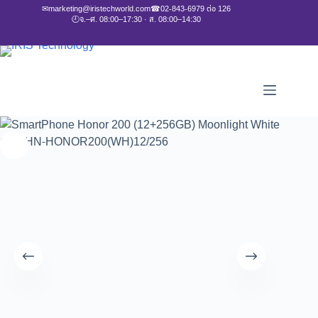
✉
marketing@iristechworld.com
☎
02-843-6979 ต่อ 126
🕘
จ.–ศ. 08:00–17:30 · ส. 08:00–14:30