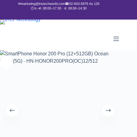
✉
marketing@iristechworld.com
☎
02-843-6979 ต่อ 126
🕘
จ.–ศ. 08:00–17:30 · ส. 08:00–14:30