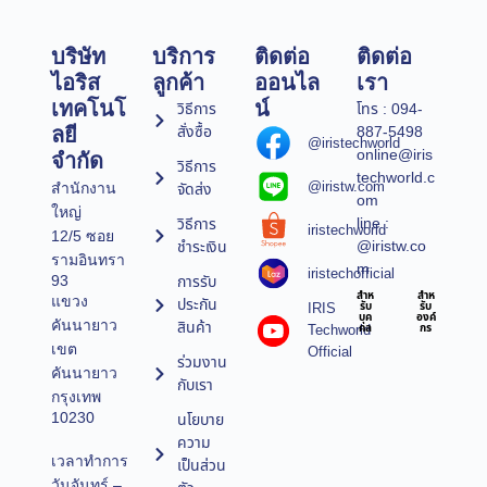
บริษัท
บริการ
ติดต่อ
ติดต่อ
ไอริส
ลูกค้า
ออนไล
เรา
เทคโนโ
น์
วิธีการ
โทร : 094-
สั่งซื้อ
887-5498
ลยี
@iristechworld
online@iris
จำกัด
วิธีการ
techworld.c
@iristw.com
จัดส่ง
สำนักงาน
om
ใหญ่
line :
วิธีการ
iristechworld
12/5 ซอย
@iristw.co
ชำระเงิน
รามอินทรา
m
iristechofficial
การรับ
93
สำห
สำห
แขวง
ประกัน
IRIS
รับ
รับ
บุค
องค์
คันนายาว
สินค้า
Techworld
คล
กร
เขต
Official
ร่วมงาน
คันนายาว
กับเรา
กรุงเทพ
10230
นโยบาย
ความ
เวลาทำการ
เป็นส่วน
วันจันทร์ –