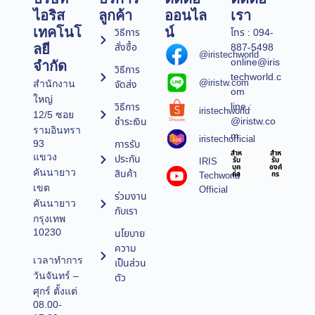
ไอริส
ลูกค้า
ออนไล
เรา
เทคโนโ
น์
วิธีการ
โทร : 094-
สั่งซื้อ
887-5498
ลยี
@iristechworld
online@iris
จำกัด
วิธีการ
techworld.c
@iristw.com
จัดส่ง
สำนักงาน
om
ใหญ่
line :
วิธีการ
iristechworld
12/5 ซอย
@iristw.co
ชำระเงิน
รามอินทรา
m
iristechofficial
การรับ
93
สำห
สำห
แขวง
ประกัน
IRIS
รับ
รับ
บุค
องค์
คันนายาว
สินค้า
Techworld
คล
กร
เขต
Official
ร่วมงาน
คันนายาว
กับเรา
กรุงเทพ
10230
นโยบาย
ความ
เวลาทำการ
เป็นส่วน
วันจันทร์ –
ตัว
ศุกร์ ตั้งแต่
08.00-