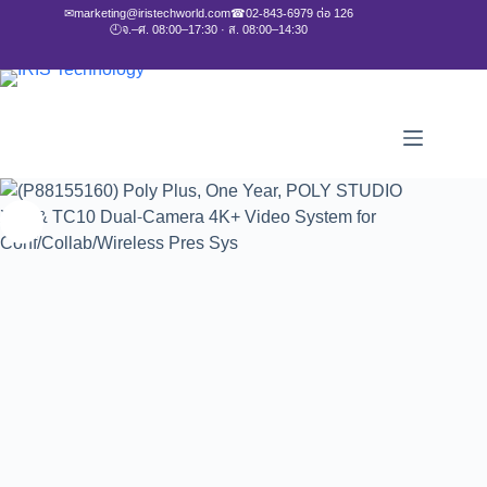
✉
marketing@iristechworld.com
☎
02-843-6979 ต่อ 126
🕘
จ.–ศ. 08:00–17:30 · ส. 08:00–14:30