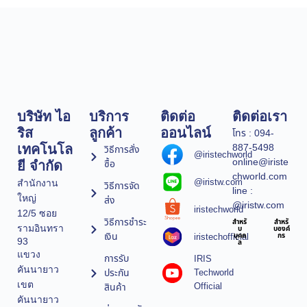
บริษัท ไอ
บริการ
ติดต่อ
ติดต่อเรา
ริส
ลูกค้า
ออนไลน์
โทร : 094-
887-5498
เทคโนโล
วิธีการสั่ง
@iristechworld
online@iriste
ซื้อ
ยี จำกัด
chworld.com
@iristw.com
สำนักงาน
วิธีการจัด
line :
ใหญ่
ส่ง
@iristw.com
iristechworld
12/5 ซอย
วิธีการชำระ
สำหรั
สำหรั
รามอินทรา
บ
บองค์
เงิน
iristechofficial
บุคค
กร
93
ล
แขวง
การรับ
IRIS
คันนายาว
ประกัน
Techworld
เขต
Official
สินค้า
คันนายาว