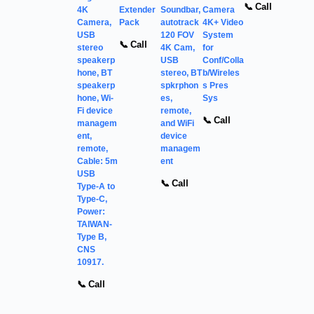
📞 Call
4K
Extender
Soundbar,
Camera
Camera,
Pack
autotrack
4K+ Video
USB
120 FOV
System
📞 Call
stereo
4K Cam,
for
speakerp
USB
Conf/Colla
hone, BT
stereo, BT
b/Wireles
speakerp
spkrphon
s Pres
hone, Wi-
es,
Sys
Fi device
remote,
📞 Call
managem
and WiFi
ent,
device
remote,
managem
Cable: 5m
ent
USB
📞 Call
Type-A to
Type-C,
Power:
TAIWAN-
Type B,
CNS
10917.
📞 Call