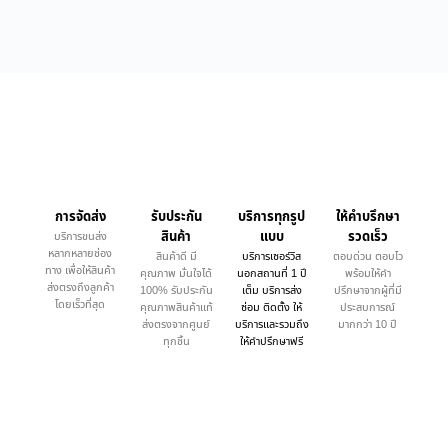
การจัดส่ง
รับประกัน
บริการทุกรูป
ให้คำบรึกษา
สินค้า
แบบ
รวดเร็ว
บริการขนส่ง
หลากหลายช่อง
สินค้าดี มี
บริการเซอร์วิส
ตอบด่วน ตอบไว
ทาง เพื่อให้สินค้า
คุณภาพ มั่นใจได้
นอกสถานที่ 1 ปี
พร้อมให้คำ
ส่งตรงถึงลูกค้า
100% รับประกัน
เต็ม บริการส่ง
ปรึกษาจากผู้ที่มี
โดยเร็วที่สุด
คุณภาพสินค้าแท้
ซ่อม ติดตั้ง ให้
ประสบการณ์
ส่งตรงจากศูนย์
บริการและรวมถึง
มากกว่า 10 ปี
ทุกชิ้น
ให้คำปรึกษาฟรี