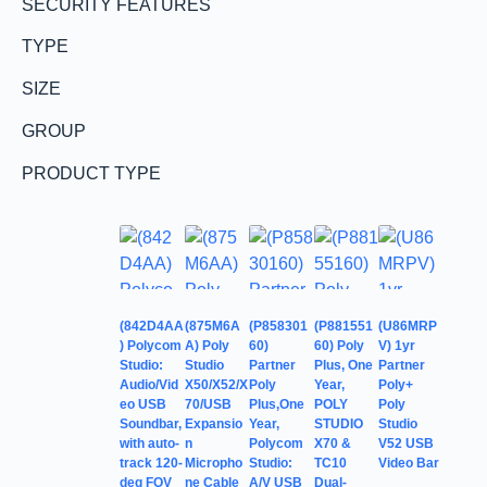
SECURITY FEATURES
TYPE
SIZE
GROUP
PRODUCT TYPE
(842D4AA
(875M6A
(P858301
(P881551
(U86MRP
) Polycom
A) Poly
60)
60) Poly
V) 1yr
Studio:
Studio
Partner
Plus, One
Partner
Audio/Vid
X50/X52/X
Poly
Year,
Poly+
eo USB
70/USB
Plus,One
POLY
Poly
Soundbar,
Expansio
Year,
STUDIO
Studio
with auto-
n
Polycom
X70 &
V52 USB
track 120-
Micropho
Studio:
TC10
Video Bar
deg FOV
ne Cable
A/V USB
Dual-