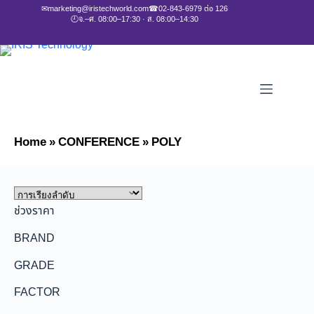
✉
marketing@iristechworld.com
☎
02-843-6979 ต่อ 126
🕘
จ.–ศ. 08:00–17:30 · ส. 08:00–14:30
Home
»
CONFERENCE
»
POLY
ช่วงราคา
BRAND
GRADE
FACTOR