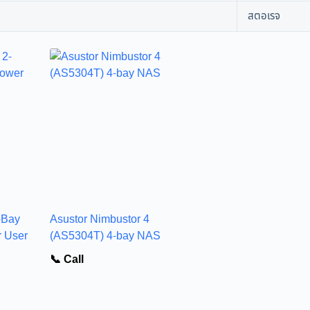
สตอเรจ
-Bay
Asustor Nimbustor 4
 User
(AS5304T) 4-bay NAS
📞 Call