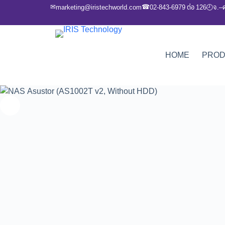
✉
☎
marketing@iristechworld.com
02-843-6979 ต่อ 126
จ.–
🕘
HOME
PRO