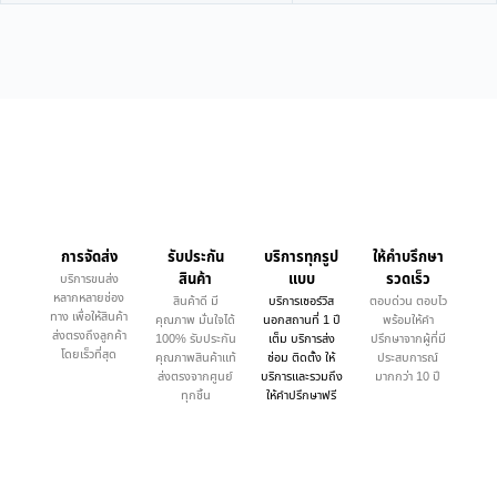
การจัดส่ง
รับประกัน
บริการทุกรูป
ให้คำบรึกษา
สินค้า
แบบ
รวดเร็ว
บริการขนส่ง
หลากหลายช่อง
สินค้าดี มี
บริการเซอร์วิส
ตอบด่วน ตอบไว
ทาง เพื่อให้สินค้า
คุณภาพ มั่นใจได้
นอกสถานที่ 1 ปี
พร้อมให้คำ
ส่งตรงถึงลูกค้า
100% รับประกัน
เต็ม บริการส่ง
ปรึกษาจากผู้ที่มี
โดยเร็วที่สุด
คุณภาพสินค้าแท้
ซ่อม ติดตั้ง ให้
ประสบการณ์
ส่งตรงจากศูนย์
บริการและรวมถึง
มากกว่า 10 ปี
ทุกชิ้น
ให้คำปรึกษาฟรี