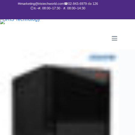
✉
marketing@iristechworld.com
☎
02-843-6979 ต่อ 126
🕘
จ.–ศ. 08:00–17:30 · ส. 08:00–14:30