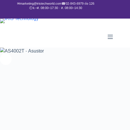
✉
marketing@iristechworld.com
☎
02-843-6979 ต่อ 126
🕘
จ.–ศ. 08:00–17:30 · ส. 08:00–14:30