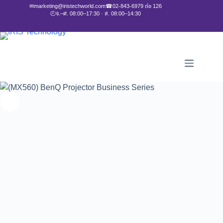
✉
marketing@iristechworld.com
☎
02-843-6979 ต่อ 126
🕘
จ.–ศ. 08:00–17:30 · ส. 08:00–14:30