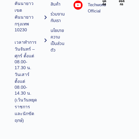
บุค
องค์
คันนายาว
สินค้า
Techworld
คล
กร
เขต
Official
ร่วมงาน
คันนายาว
กับเรา
กรุงเทพ
10230
นโยบาย
ความ
เวลาทำการ
เป็นส่วน
วันจันทร์ –
ตัว
ศุกร์ ตั้งแต่
08.00-
17.30 น.
วันเสาร์
ตั้งแต่
08.00-
14.30 น.
(เว้นวันหยุด
ราชการ
และนักขัต
ฤกษ์)