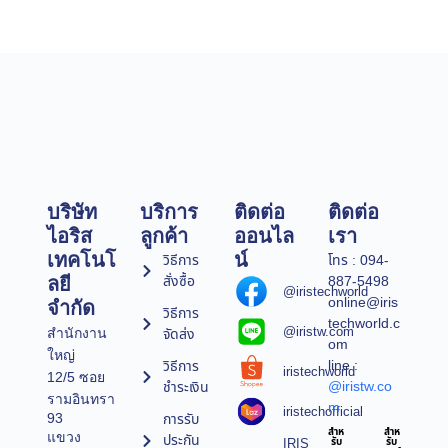
บริษัท
บริการ
ติดต่อ
ติดต่อ
ไอริส
ลูกค้า
ออนไล
เรา
เทคโนโ
น์
วิธีการ
โทร : 094-
สั่งซื้อ
887-5498
ลยี
@iristechworld
online@iris
จำกัด
วิธีการ
techworld.c
@iristw.com
จัดส่ง
สำนักงาน
om
ใหญ่
line :
วิธีการ
iristechworld
12/5 ซอย
@iristw.co
ชำระเงิน
รามอินทรา
m
iristechofficial
การรับ
93
สำห
สำห
แขวง
ประกัน
IRIS
รับ
รับ