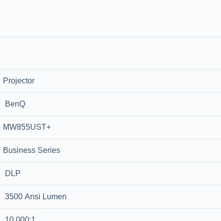
Projector
BenQ
MW855UST+
Business Series
DLP
3500 Ansi Lumen
10,000:1