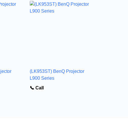
ector
(LK953ST) BenQ Projector
L900 Series
📞 Call