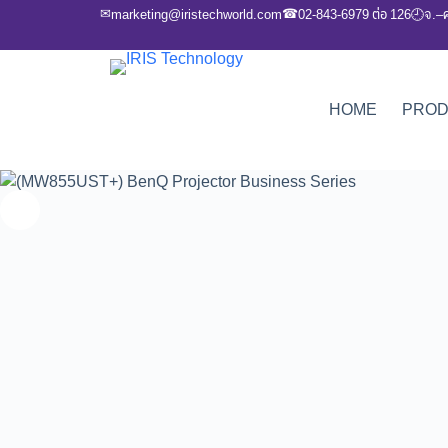
✉
☎
marketing@iristechworld.com
02-843-6979 ต่อ 126
จ.–
🕘
HOME
PRO