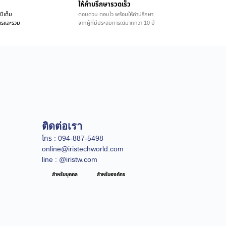
ให้คำบรึกษารวดเร็ว
ปีเต็ม
ตอบด่วน ตอบไว พร้อมให้คำปรึกษา
ิการและรวม
จากผู้ที่มีประสบการณ์มากกว่า 10 ปี
ติดต่อเรา
โทร : 094-887-5498
online@iristechworld.com
line : @iristw.com
สำหรับบุคคล
สำหรับองค์กร