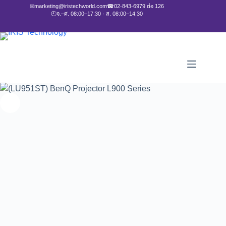
✉
marketing@iristechworld.com
☎
02-843-6979 ต่อ 126
🕘
จ.–ศ. 08:00–17:30 · ส. 08:00–14:30