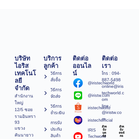
บริษัท
บริการ
ติดต่อ
ติดต่อ
ไอริส
ลูกค้า
ออนไล
เรา
เทคโนโ
น์
วิธีการ
โทร : 094-
สั่งซื้อ
887-5498
ลยี
@iristechworld
online@iris
จำกัด
วิธีการ
techworld.c
@iristw.com
จัดส่ง
สำนักงาน
om
ใหญ่
line :
วิธีการ
iristechworld
12/5 ซอย
@iristw.co
ชำระเงิน
รามอินทรา
m
iristechofficial
การรับ
93
สำห
สำห
แขวง
ประกัน
IRIS
รับ
รับ
บุค
องค์
คันนายาว
สินค้า
Techworld
คล
กร