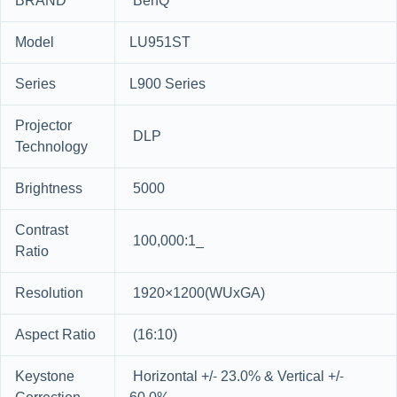
BRAND
BenQ
Model
LU951ST
Series
L900 Series
Projector
DLP
Technology
Brightness
5000
Contrast
100,000:1_
Ratio
Resolution
1920×1200(WUxGA)
Aspect Ratio
(16:10)
Keystone
Horizontal +/- 23.0% & Vertical +/-