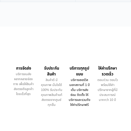
การจัดส่ง
รับประกัน
บริการทุกรูป
ให้คำบรึกษา
สินค้า
แบบ
รวดเร็ว
บริการขนส่ง
หลากหลายช่อง
สินค้าดี มี
บริการเซอร์วิส
ตอบด่วน ตอบไว
ทาง เพื่อให้สินค้า
คุณภาพ มั่นใจได้
นอกสถานที่ 1 ปี
พร้อมให้คำ
ส่งตรงถึงลูกค้า
100% รับประกัน
เต็ม บริการส่ง
ปรึกษาจากผู้ที่มี
โดยเร็วที่สุด
คุณภาพสินค้าแท้
ซ่อม ติดตั้ง ให้
ประสบการณ์
ส่งตรงจากศูนย์
บริการและรวมถึง
มากกว่า 10 ปี
ทุกชิ้น
ให้คำปรึกษาฟรี