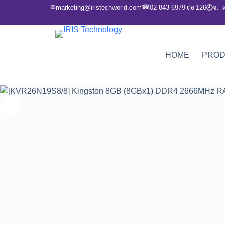
✉
☎
marketing@iristechworld.com
02-843-6979 ต่อ 126
จ.–
🕘
HOME
PRO