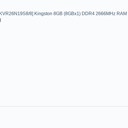
[KVR26N19S8/8] Kingston 8GB (8GBx1) DDR4 2666MHz RAM
M